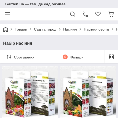
Garden.ua — там, де сад оживає
Товари
Сад та город
Насіння
Насіння овочів
Н
Набір насіння
Сортування
0
Фільтри