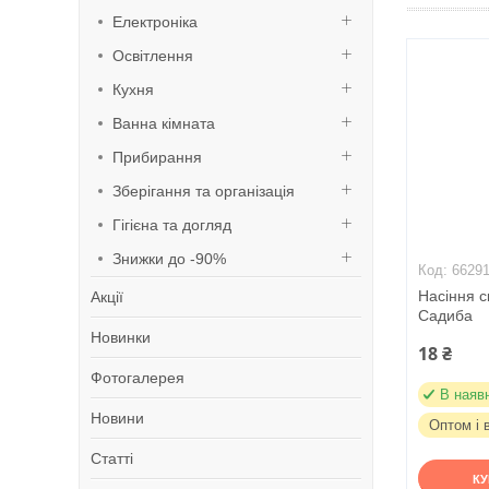
Електроніка
Освітлення
Кухня
Ванна кімната
Прибирання
Зберігання та організація
Гігієна та догляд
Знижки до -90%
6629
Насіння с
Акції
Садиба
Новинки
18 ₴
Фотогалерея
В наяв
Новини
Оптом і 
Статті
К