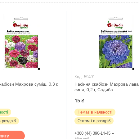
1
59491
кабіози Махрова суміш, 0,3 г,
Насіння скабіози Махрова лава
синя, 0,2 г, Садиба
15 ₴
ності
Немає в наявності
в роздріб
Оптом і в роздріб
+380 (44) 390-14-45
УПИТИ
Міський