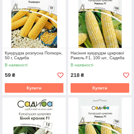
Кукурудза розлусна Попкорн,
Насіння кукурудзи цукрової
50 г, Садиба
Ракель F1, 100 шт., Садиба
В наявності
В наявності
59
218
₴
₴
Купити
Купити