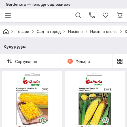
Garden.ua — там, де сад оживає
Товари
Сад та город
Насіння
Насіння овочів
К
Кукурудза
Сортування
0
Фільтри