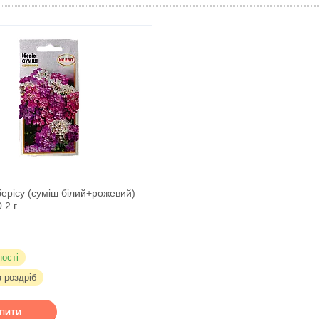
1
берісу (суміш білий+рожевий)
.2 г
ності
в роздріб
УПИТИ