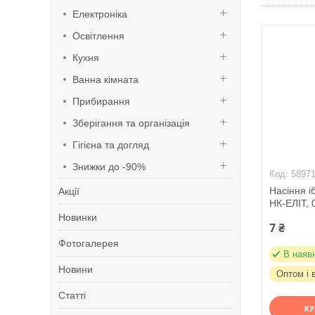
Електроніка
Освітлення
Кухня
Ванна кімната
Прибирання
Зберігання та організація
Гігієна та догляд
Знижки до -90%
5897
Насіння і
Акції
НК-ЕЛІТ, 0
Новинки
7 ₴
Фотогалерея
В наяв
Новини
Оптом і 
Статті
К