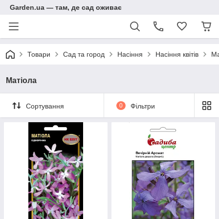
Garden.ua — там, де сад оживає
Товари
Сад та город
Насіння
Насіння квітів
Ма
Матіола
Сортування
0
Фільтри