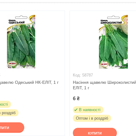
6
58787
авелю Одеський НК-ЕЛІТ, 1 г
Насіння щавелю Широколистий
ЕЛІТ, 1 г
6 ₴
ності
В наявності
в роздріб
Оптом і в роздріб
УПИТИ
КУПИТИ