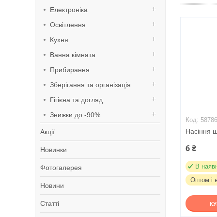
Електроніка
Освітлення
Кухня
Ванна кімната
Прибирання
Зберігання та організація
Гігієна та догляд
Знижки до -90%
5878
Насіння щ
Акції
6 ₴
Новинки
В наяв
Фотогалерея
Оптом і 
Новини
Статті
К