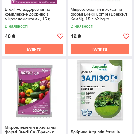
Brexil Fe водорозчинне
Мікроелементи в хелатній
комплексне добриво з
формі Brexil Combi (Брексил
мікроелементами, 15 г,
Комбі), 15 г, Valagro
Valagro
В наявності
В наявності
40
42
₴
₴
Купити
Купити
Мікроелементи в хелатній
формі Brexil Ca (Брексил
Добриво Argumin formula