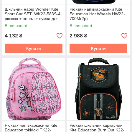
Шкільний набір Wonder Kite
Рюкзак напівкаркасний Kite
Sport Car SET_WK22-583S-4
Education Hot Wheels HW22-
рюкзак + пенал + сумка для
700M(2p)
взуття
В наявності
В наявності
4 132
2 988
₴
₴
Купити
Купити
Рюкзак напівкаркасний Kite
Рюкзак шкільний каркасний
Education tokidoki TK22-
Kite Education Burn Out K22-