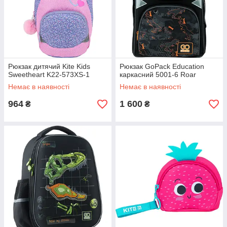
Рюкзак дитячий Kite Kids
Рюкзак GoPack Education
Sweetheart K22-573XS-1
каркасний 5001-6 Roar
Немає в наявності
Немає в наявності
964
1 600
₴
₴