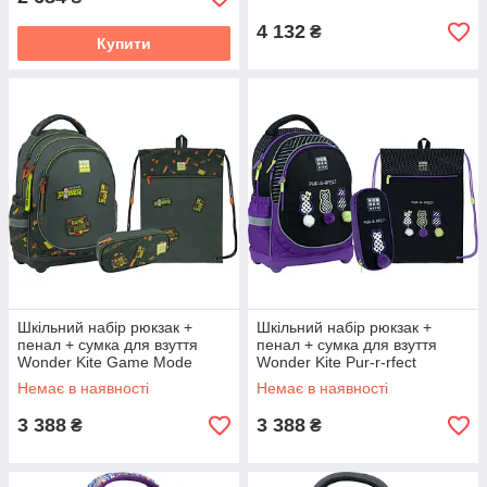
4 132
₴
Купити
Шкільний набір рюкзак +
Шкільний набір рюкзак +
пенал + сумка для взуття
пенал + сумка для взуття
Wonder Kite Game Mode
Wonder Kite Pur-r-rfect
SET_WK22-724S-4
SET_WK22-724S-3
Немає в наявності
Немає в наявності
3 388
3 388
₴
₴