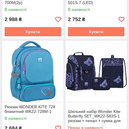
700M(2p)
501S-7 (LED)
В наявності
В наявності
2 988
2 752
₴
₴
Купити
Купити
Рюкзак WONDER KITE 728
блакитний WK22-728M-1
Шкільний набір Wonder Kite
Butterfly SET_WK22-583S-1
В наявності
рюкзак + пенал + сумка для
взуття
2 684
Немає в наявності
₴