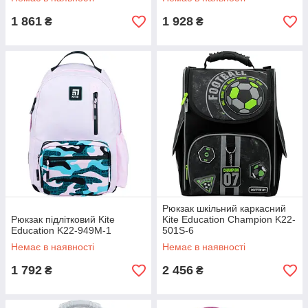
1 861
1 928
₴
₴
Рюкзак шкільний каркасний
Рюкзак підлітковий Kite
Kite Education Champion K22-
Education K22-949M-1
501S-6
Немає в наявності
Немає в наявності
1 792
2 456
₴
₴