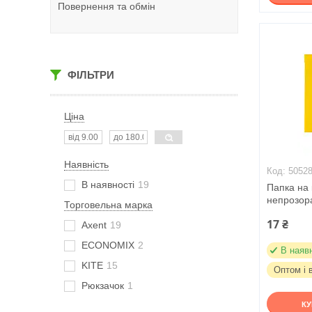
Повернення та обмін
ФІЛЬТРИ
Ціна
Наявність
5052
В наявності
19
Папка на 
непрозор
Торговельна марка
17 ₴
Axent
19
ECONOMIX
2
В наяв
KITE
15
Оптом і 
Рюкзачок
1
К