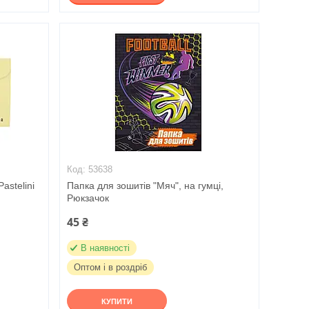
53638
astelini
Папка для зошитів "Мяч", на гумці,
Рюкзачок
45 ₴
В наявності
Оптом і в роздріб
КУПИТИ