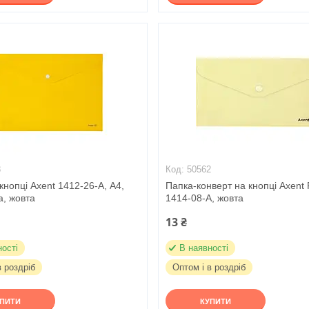
8
50562
кнопці Axent 1412-26-A, А4,
Папка-конверт на кнопці Axent P
а, жовта
1414-08-A, жовта
13 ₴
ності
В наявності
в роздріб
Оптом і в роздріб
УПИТИ
КУПИТИ