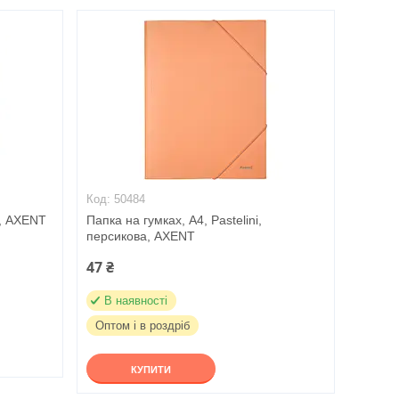
50484
й, AXENT
Папка на гумках, А4, Pastelini,
персикова, AXENT
47 ₴
В наявності
Оптом і в роздріб
КУПИТИ