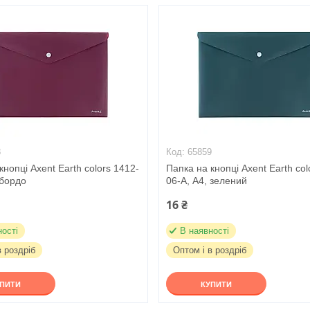
8
65859
кнопці Axent Earth colors 1412-
Папка на кнопці Axent Earth col
 бордо
06-A, А4, зелений
16 ₴
ності
В наявності
в роздріб
Оптом і в роздріб
УПИТИ
КУПИТИ