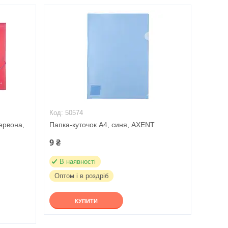
50574
ервона,
Папка-куточок А4, синя, AXENT
9 ₴
В наявності
Оптом і в роздріб
КУПИТИ