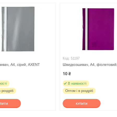
6
51197
ивач, А4, сірий, AXENT
Швидкозшивач, А4, фіолетови
10 ₴
ності
В наявності
в роздріб
Оптом і в роздріб
УПИТИ
КУПИТИ