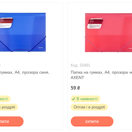
0
50491
гумках, А4, прозора синя,
Папка на гумках, А4, прозора ч
AXENT
59 ₴
ності
В наявності
в роздріб
Оптом і в роздріб
УПИТИ
КУПИТИ