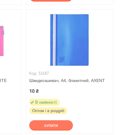
51187
KITE
Швидкозшивач, А4, блакитний, AXENT
10 ₴
В наявності
Оптом і в роздріб
КУПИТИ