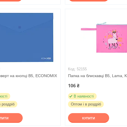
2
52155
нверт на кнопці В5, ECONOMIX
Папка на блискавці B5, Lama, 
106 ₴
ності
В наявності
в роздріб
Оптом і в роздріб
УПИТИ
КУПИТИ