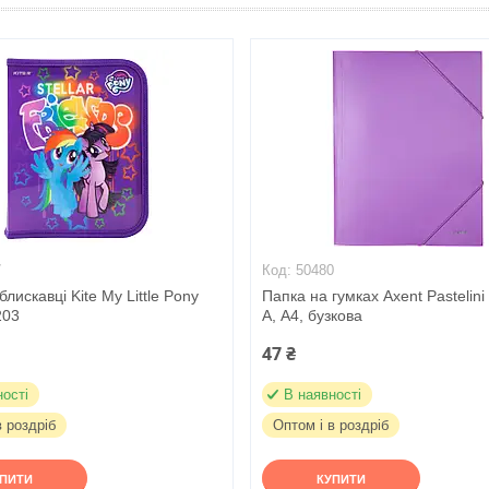
7
50480
блискавці Kite My Little Pony
Папка на гумках Axent Pastelini
203
A, А4, бузкова
47 ₴
ності
В наявності
в роздріб
Оптом і в роздріб
УПИТИ
КУПИТИ