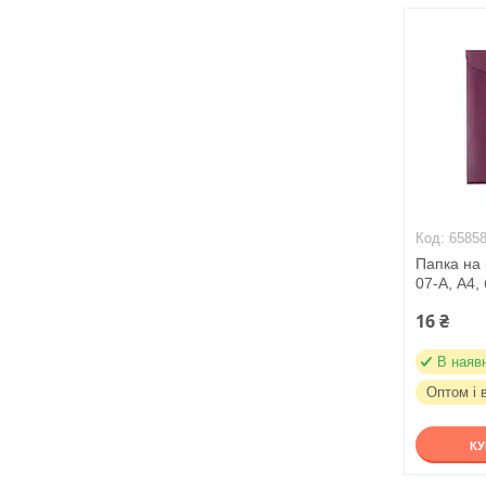
6585
Папка на 
07-A, А4,
16 ₴
В наяв
Оптом і 
К