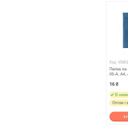
6586
Папка на 
05-A, А4, 
16 ₴
В наяв
Оптом і 
К