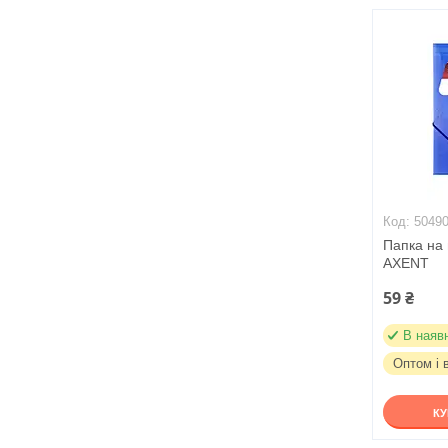
5049
Папка на 
AXENT
59 ₴
В наяв
Оптом і 
К