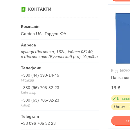
КОНТАКТИ
Garden UA | Гарден ЮА
вулиця Шевченка, 162а, індекс 08140,
с.Шевченкове (Бучанський р-н), Україна
5626
+380 (44) 390-14-45
Папка-ко
Міський
13 ₴
+380 (96) 705-32-23
Київстар
В наяв
+380 (63) 705-32-23
Лайф
Оптом і 
К
+38 096 705 32 23