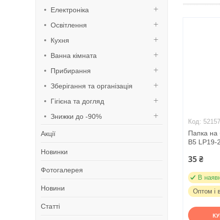
Електроніка
Освітлення
Кухня
Ванна кімната
Прибирання
Зберігання та організація
Гігієна та догляд
Знижки до -90%
5215
Папка на 
Акції
B5 LP19-
Новинки
35 ₴
Фотогалерея
В наяв
Новини
Оптом і 
Статті
К