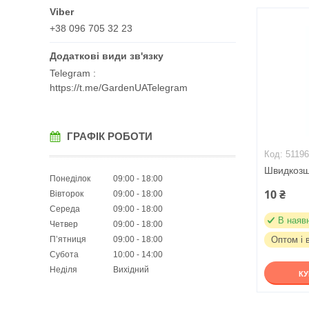
+38 096 705 32 23
Telegram
https://t.me/GardenUATelegram
ГРАФІК РОБОТИ
5119
Швидкозш
Понеділок
09:00
18:00
10 ₴
Вівторок
09:00
18:00
Середа
09:00
18:00
В наяв
Четвер
09:00
18:00
Пʼятниця
09:00
18:00
Оптом і 
Субота
10:00
14:00
Неділя
Вихідний
К