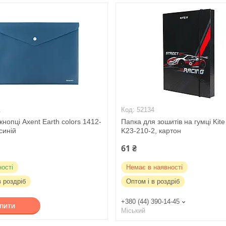
1
52134
кнопці Axent Earth colors 1412-
Папка для зошитів на гумці Kite
синій
K23-210-2, картон
61 ₴
ності
Немає в наявності
в роздріб
Оптом і в роздріб
+380 (44) 390-14-45
УПИТИ
Міський