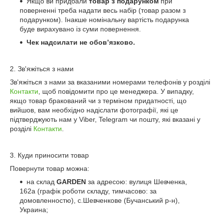
Якщо ви придбали
товар з подарунком
при
поверненні треба надати весь набір (товар разом з
подарунком). Інакше номінальну вартість подарунка
буде вирахувано із суми повернення.
Чек надсилати не обов’язково.
2. Зв'яжіться з нами
Зв'яжіться з нами за вказаними номерами телефонів у розділі
Контакти
, щоб повідомити про це менеджера. У випадку,
якщо товар бракований чи з терміном придатності, що
вийшов, вам необхідно надіслати фотографії, які це
підтверджують нам у Viber, Telegram чи пошту, які вказані у
розділі
Контакти
.
3. Куди приносити товар
Повернути товар можна:
на склад
GARDEN
за адресою: вулиця Шевченка,
162а (графік роботи складу, тимчасово: за
домовленностю), с.Шевченкове (Бучанський р-н),
Украина;