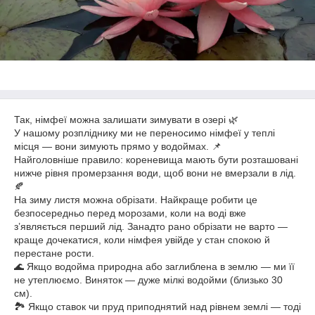
Так, німфеї можна залишати зимувати в озері 🌿
У нашому розпліднику ми не переносимо німфеї у теплі
місця — вони зимують прямо у водоймах. 📌
Найголовніше правило: кореневища мають бути розташовані
нижче рівня промерзання води, щоб вони не вмерзали в лід.
🍂
На зиму листя можна обрізати. Найкраще робити це
безпосередньо перед морозами, коли на воді вже
з’являється перший лід. Занадто рано обрізати не варто —
краще дочекатися, коли німфея увійде у стан спокою й
перестане рости.
🌊 Якщо водойма природна або заглиблена в землю — ми її
не утеплюємо. Виняток — дуже мілкі водойми (близько 30
см).
🏞 Якщо ставок чи пруд приподнятий над рівнем землі — тоді