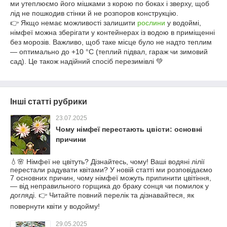
ми утеплюємо його мішками з корою по боках і зверху, щоб
лід не пошкодив стінки й не розпоров конструкцію.
👉 Якщо немає можливості залишити
рослини
у водоймі,
німфеї можна зберігати у контейнерах із водою в приміщенні
без морозів. Важливо, щоб таке місце було не надто теплим
— оптимально до +10 °C (теплий підвал, гараж чи зимовий
сад). Це також надійний спосіб перезимівлі 💚
Інші статті рубрики
23.07.2025
Чому німфеї перестають цвісти: основні
причини
💧🌸 Німфеї не цвітуть? Дізнайтесь, чому! Ваші водяні лілії
перестали радувати квітами? У новій статті ми розповідаємо
7 основних причин, чому німфеї можуть припинити цвітіння,
— від неправильного горщика до браку сонця чи помилок у
догляді. 👉 Читайте повний перелік та дізнавайтеся, як
повернути квіти у водойму!
29.05.2025