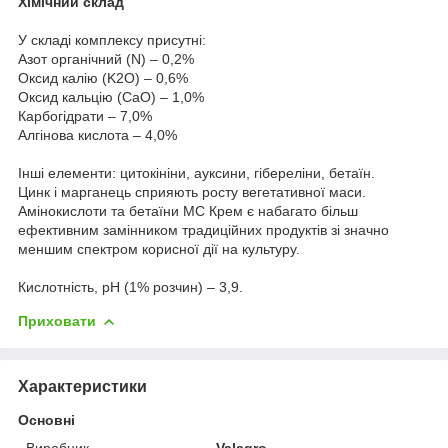
Хімічний склад
У складі комплексу присутні:
Азот органічний (N) – 0,2%
Оксид калію (K2O) – 0,6%
Оксид кальцію (CaO) – 1,0%
Карбогідрати – 7,0%
Алгінова кислота – 4,0%
Інші елементи: цитокініни, ауксини, гібереліни, бетаїн.
Цинк і марганець сприяють росту вегетативної маси.
Амінокислоти та бетаїни МС Крем є набагато більш
ефективним замінником традиційних продуктів зі значно
меншим спектром корисної дії на культуру.
Кислотність, рН (1% розчин) – 3,9.
Приховати
Характеристики
Основні
Виробник
Valagro