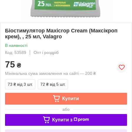
Біостимулятор Maxicrop Cream (Максікроп
крем), , 25 мл, Valagro
В наявності
Код: 53589
Опт і роздріб
75
₴
Мінімальна сума замовлення на сайті — 200 ₴
73 ₴
від 3 шт.
72 ₴
від 5 шт.
Купити
або
Купити з