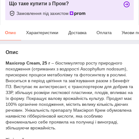
Що таке купити з Пром?
Замовлення під захистом
Опис
Характеристики
Доставка
Оплата
Умови п
Опис
Maxicrop Cream, 25 г
– біостимулятор росту природного
походження (отриманих з водорості Ascophyllum nodosum),
прискорює процеси метаболізму та фотосинтезу в рослині.
Вноситься в період цвітіння та зав’язування разом з Бенефіт
ПЗ. Виступає як антистресант, є транспортером для добрив та
ЗЗР, збільшує розміри листкової пластинки, плодів, впливає на
їх форму. Покращує валову врожайність культур. Продукт має
100% органічне походження, містить велику кількість діючих
речовин. Унікальність препарату Максікроп Крем обумовлена
наявністю гібберіліновой кислоти, яка особливо
феноменально себе проявила на полуниці і винограді,
збільшуючи врожайність.