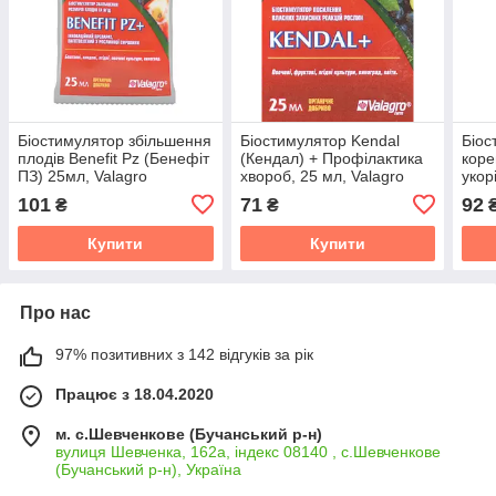
Біостимулятор збільшення
Біостимулятор Kendal
Біос
плодів Benefit Pz (Бенефіт
(Кендал) + Профілактика
коре
ПЗ) 25мл, Valagro
хвороб, 25 мл, Valagro
укор
(Рад
101
71
92
₴
₴
Купити
Купити
Про нас
97% позитивних з 142 відгуків за рік
Працює з 18.04.2020
м. с.Шевченкове (Бучанський р-н)
вулиця Шевченка, 162а, індекс 08140 , с.Шевченкове
(Бучанський р-н), Україна