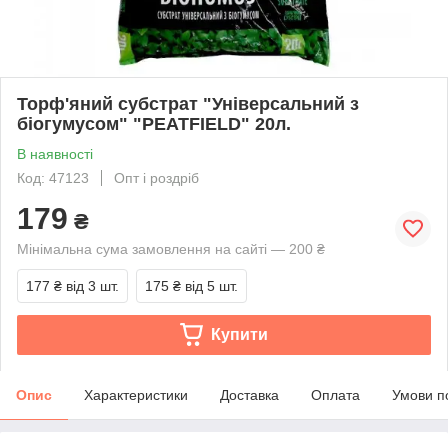
Торф'яний субстрат "Універсальний з
біогумусом" "PEATFIELD" 20л.
В наявності
Код: 47123
Опт і роздріб
179
₴
Мінімальна сума замовлення на сайті — 200 ₴
177 ₴
від 3 шт.
175 ₴
від 5 шт.
Купити
Опис
Характеристики
Доставка
Оплата
Умови п