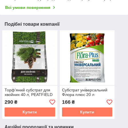
Всі умови повернення
Подібні товари компанії
Торф'яний субстрат для
Субстрат універсальний
хвойних 40 л, PEATFIELD
Флора плюс 20 л
290
166
₴
₴
Купити
Купити
Акційні пропозиції та новинки