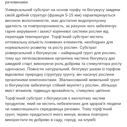
речовинами.
Універсальний субстрат на основі торфу та біогумусу завдяки
своїй дрібній структурі (фракція 5-15 мм) характеризується
високою вологоємністю, має достатню водопропускну
здатність та повітропроникність, за рахунок чого забезпечує
гарне аерування і захист кореневої системи рослин від
перепадів температури. Торф'яний субстрат містить
оптимальну кількість поживних елементів, необхідних для
нормального розвитку та росту рослин. Субстрат
універсальний з біогумусом – найкращий грунт для рослин,
тому що легкозасвоювана органічна частина біогумусу дає
швидкий старт, виконуючи роль добрива та стимулятора росту
одночасно. Повністю натуральний, бігогумус разом із торфом
відновлює природну структуру грунту, він насичує рослини
органічними компонентами. Збалансований живильний грунт
із біогумусом забезпечує стійкий імунітет у рослин, збільшує
вміст вітамінів, підвищує врожайність, стимулює цвітіння.
Торф'яний субстрат з біогумусом є екологічно чистим
продуктом, який не містить небезпечних для здоров'я людини
чи навколишнього середовища речовин. Тому торф'яний
грунт, термін придатності якого минув, можна повторно
використати як добриво в саду, городі, на клумбі.