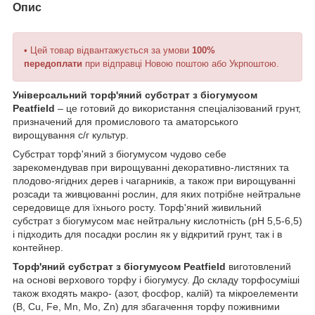
Опис
• Цей товар відвантажується за умови
100%
передоплати
при відправці Новою поштою або Укрпоштою.
Універсальний торф'яний субстрат з біогумусом
Peatfield
– це готовий до використання спеціалізований грунт,
призначений для промислового та аматорського
вирощування с/г культур.
Субстрат торф'яний з біогумусом чудово себе
зарекомендував при вирощуванні декоративно-листяних та
плодово-ягідних дерев і чагарників, а також при вирощуванні
розсади та живцюванні рослин, для яких потрібне нейтральне
середовище для їхнього росту. Торф'яний живильний
субстрат з біогумусом має нейтральну кислотність (pH 5,5-6,5)
і підходить для посадки рослин як у відкритий грунт, так і в
контейнер.
Торф'яний субстрат з біогумусом Peatfield
виготовлений
на основі верхового торфу і біогумусу. До складу торфосуміші
також входять макро- (азот, фосфор, калій) та мікроелементи
(B, Cu, Fe, Mn, Mo, Zn) для збагачення торфу поживними