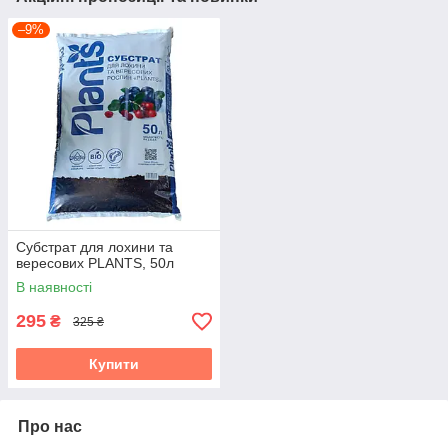
–9%
Субстрат для лохини та
вересових PLANTS, 50л
В наявності
295
₴
325 ₴
Купити
Про нас