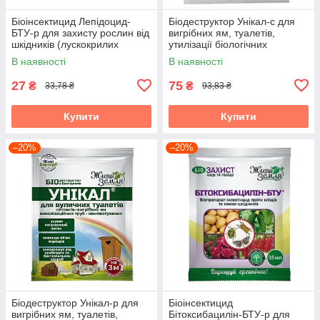
Біоінсектицид Лепідоцид-
Біодеструктор Унікал-с для
БТУ-р для захисту рослин від
вигрібних ям, туалетів,
шкідників (лускокрилих
утилізації біологічних
комах), 35 мл, БТУ-Центр
відходів, 30 г, БТУ-Центр
В наявності
В наявності
27
75
₴
₴
33,78 ₴
93,83 ₴
Купити
Купити
–20%
–20%
Біодеструктор Унікал-р для
Біоінсектицид
вигрібних ям, туалетів,
Бітоксибацилін-БТУ-р для