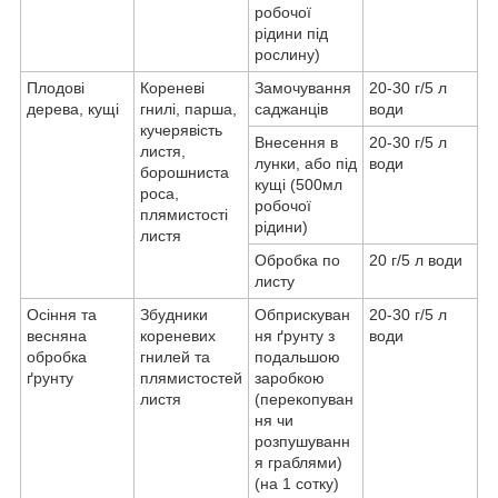
робочої
рідини під
рослину)
Плодові
Кореневі
Замочування
20-30 г/5 л
дерева, кущі
гнилі, парша,
саджанців
води
кучерявість
Внесення в
20-30 г/5 л
листя,
лунки, або під
води
борошниста
кущі (500мл
роса,
робочої
плямистості
рідини)
листя
Обробка по
20 г/5 л води
листу
Осіння та
Збудники
Обприскуван
20-30 г/5 л
весняна
кореневих
ня ґрунту з
води
обробка
гнилей та
подальшою
ґрунту
плямистостей
заробкою
листя
(перекопуван
ня чи
розпушуванн
я граблями)
(на 1 сотку)