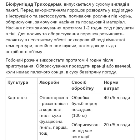
Біофунгіцид Триходерма
випускається у сухому вигляді в
пакеті. Перед використанням порошок розводять у воді згідно
з інструкцією та застосовують, поливаючи рослини під корінь,
обприскуючи, замочуючи насіння та посадковий матеріал.
Насіння після замочування протягом 1-2 годин слід підсушити
в тіні. Для поливу та обприскування порошок розчиняють
спочатку в невеликому обсязі нехлорованій воді кімнатної
температури, постійно помішуючи, потім доводять до
потрібного об'єму.
Робочий розчин використати протягом 4 годин після
приготування. Обприскування проводити вранці або ввечері,
коли немає палючого сонця, в суху безвітряну погоду.
Культура
Хвороби
Спосіб
Норми
обробітку
витрат
Картопля
Фітофторозна
Обробка
40 г/5 л води
, ризоктоніозн
бульб перед
а кореневі
посадкою
гнилі, суха
(100 кг)
фузаріозна
Обприскуван
20 г/5 л води
гниль, парша,
ня під час
тощ
вегетації