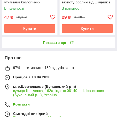
утилізації біологічних
захисту рослин від шкідників
відходів, 35 мл, БТУ-Центр
(жуків, кліщів), 35 мл, БТУ-
В наявності
В наявності
Центр
47
29
₴
₴
58,80 ₴
36,28 ₴
Купити
Купити
Показати ще
Про нас
97% позитивних з 139 відгуків за рік
Працює з 18.04.2020
м. с.Шевченкове (Бучанський р-н)
вулиця Шевченка, 162а, індекс 08140 , с.Шевченкове
(Бучанський р-н), Україна
Контакти
Сьогодні вихідний