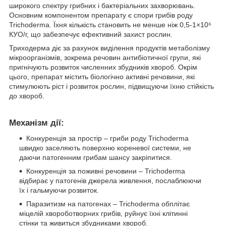
широкого спектру грибних і бактеріальних захворювань.
Основним компонентом препарату є спори грибів роду
Trichoderma. Їхня кількість становить не менше ніж 0,5-1×10⁶
КУО/г, що забезпечує ефективний захист рослин.
Триходерма діє за рахунок виділення продуктів метаболізму
мікроорганізмів, зокрема речовин антибіотичної групи, які
пригнічують розвиток численних збудників хвороб. Окрім
цього, препарат містить біологічно активні речовини, які
стимулюють ріст і розвиток рослин, підвищуючи їхню стійкість
до хвороб.
Механізм дії:
Конкуренція за простір – гриби роду Trichoderma
швидко заселяють поверхню кореневої системи, не
даючи патогенним грибам шансу закріпитися.
Конкуренція за поживні речовини – Trichoderma
відбирає у патогенів джерела живлення, послаблюючи
їх і гальмуючи розвиток.
Паразитизм на патогенах – Trichoderma обплітає
міцелій хвороботворних грибів, руйнує їхні клітинні
стінки та живиться збудниками хвороб.