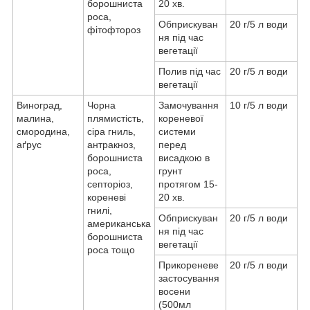
борошниста
20 хв.
роса,
Обприскуван
20 г/5 л води
фітофтороз
ня під час
вегетації
Полив під час
20 г/5 л води
вегетації
Виноград,
Чорна
Замочування
10 г/5 л води
малина,
плямистість,
кореневої
смородина,
сіра гниль,
системи
аґрус
антракноз,
перед
борошниста
висадкою в
роса,
грунт
септоріоз,
протягом 15-
кореневі
20 хв.
гнилі,
Обприскуван
20 г/5 л води
американська
ня під час
борошниста
вегетації
роса тощо
Прикореневе
20 г/5 л води
застосування
восени
(500мл