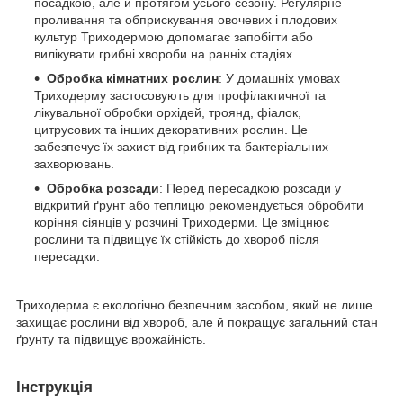
посадкою, але й протягом усього сезону. Регулярне
проливання та обприскування овочевих і плодових
культур Триходермою допомагає запобігти або
вилікувати грибні хвороби на ранніх стадіях.
Обробка кімнатних рослин
: У домашніх умовах
Триходерму застосовують для профілактичної та
лікувальної обробки орхідей, троянд, фіалок,
цитрусових та інших декоративних рослин. Це
забезпечує їх захист від грибних та бактеріальних
захворювань.
Обробка розсади
: Перед пересадкою розсади у
відкритий ґрунт або теплицю рекомендується обробити
коріння сіянців у розчині Триходерми. Це зміцнює
рослини та підвищує їх стійкість до хвороб після
пересадки.
Триходерма є екологічно безпечним засобом, який не лише
захищає рослини від хвороб, але й покращує загальний стан
ґрунту та підвищує врожайність.
Інструкція