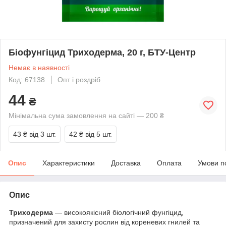
Біофунгіцид Триходерма, 20 г, БТУ-Центр
Немає в наявності
Код: 67138
Опт і роздріб
44
₴
Мінімальна сума замовлення на сайті — 200 ₴
43 ₴
від 3 шт.
42 ₴
від 5 шт.
Опис
Характеристики
Доставка
Оплата
Умови п
Опис
Триходерма
— високоякісний біологічний фунгіцид,
призначений для захисту рослин від кореневих гнилей та