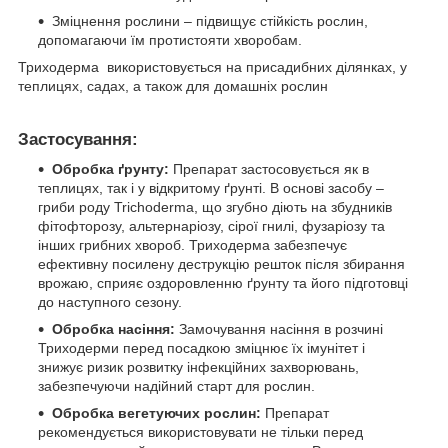
Зміцнення рослини – підвищує стійкість рослин,
допомагаючи їм протистояти хворобам.
Триходерма використовується на присадибних ділянках, у
теплицях, садах, а також для домашніх рослин
Застосування:
Обробка ґрунту:
Препарат застосовується як в
теплицях, так і у відкритому ґрунті. В основі засобу –
гриби роду Trichoderma, що згубно діють на збудників
фітофторозу, альтернаріозу, сірої гнилі, фузаріозу та
інших грибних хвороб. Триходерма забезпечує
ефективну посилену деструкцію решток після збирання
врожаю, сприяє оздоровленню ґрунту та його підготовці
до наступного сезону.
Обробка насіння:
Замочування насіння в розчині
Триходерми перед посадкою зміцнює їх імунітет і
знижує ризик розвитку інфекційних захворювань,
забезпечуючи надійний старт для рослин.
Обробка вегетуючих рослин:
Препарат
рекомендується використовувати не тільки перед