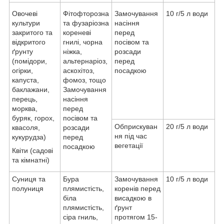
Овочеві
Фітофторозна
Замочування
10 г/5 л води
культури
та фузаріозна
насіння
закритого та
кореневі
перед
відкритого
гнилі, чорна
посівом та
ґрунту
ніжка,
розсади
(помідори,
альтернаріоз,
перед
огірки,
аскохітоз,
посадкою
капуста,
фомоз, тощо
баклажани,
Замочування
перець,
насіння
морква,
перед
буряк, горох,
посівом та
Обприскуван
20 г/5 л води
квасоля,
розсади
ня під час
кукурудза)
перед
вегетації
посадкою
Квіти (садові
та кімнатні)
Суниця та
Бура
Замочування
10 г/5 л води
полуниця
плямистість,
коренів перед
біла
висадкою в
плямистість,
ґрунт
сіра гниль,
протягом 15-