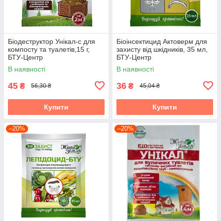
Біодеструктор Унікал-с для
Біоінсектицид Актоверм для
компосту та туалетів,15 г,
захисту від шкідників, 35 мл,
БТУ-Центр
БТУ-Центр
В наявності
В наявності
45
36
₴
₴
56,30 ₴
45,04 ₴
Купити
Купити
–20%
–20%