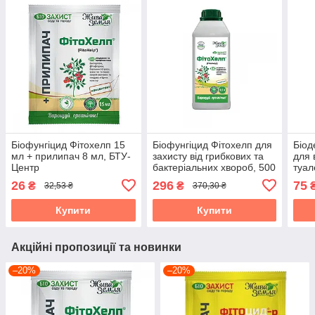
Біофунгіцид Фітохелп 15
Біофунгіцид Фітохелп для
Біод
мл + прилипач 8 мл, БТУ-
захисту від грибкових та
для 
Центр
бактеріальних хвороб, 500
туале
мл, БТУ-Центр
біоло
26
296
75
₴
₴
32,53 ₴
370,30 ₴
БТУ
Купити
Купити
Акційні пропозиції та новинки
–20%
–20%