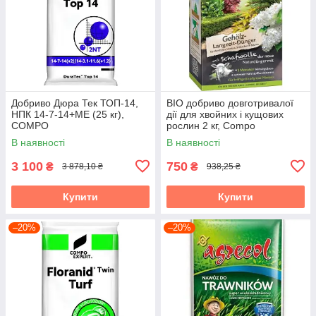
Добриво Дюра Тек ТОП-14,
BIO добриво довготривалої
НПК 14-7-14+МЕ (25 кг),
дії для хвойних і кущових
COMPO
рослин 2 кг, Compo
В наявності
В наявності
3 100
750
₴
₴
3 878,10 ₴
938,25 ₴
Купити
Купити
–20%
–20%