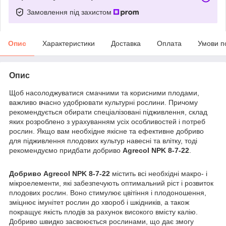
Замовлення під захистом
Опис
Характеристики
Доставка
Оплата
Умови п
Опис
Щоб насолоджуватися смачними та корисними плодами,
важливо вчасно удобрювати культурні рослини. Причому
рекомендується обирати спеціалізовані підживлення, склад
яких розроблено з урахуванням усіх особливостей і потреб
рослин. Якщо вам необхідне якісне та ефективне добриво
для підживлення плодових культур навесні та влітку, тоді
рекомендуємо придбати добриво
Agrecol NPK 8-7-22
.
Добриво Agrecol NPK 8-7-22
містить всі необхідні макро- і
мікроелементи, які забезпечують оптимальний ріст і розвиток
плодових рослин. Воно стимулює цвітіння і плодоношення,
зміцнює імунітет рослин до хвороб і шкідників, а також
покращує якість плодів за рахунок високого вмісту калію.
Добриво швидко засвоюється рослинами, що дає змогу