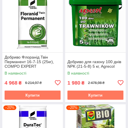
Добриво Флоранід Твін
Перманент 16-7-15 (25кг),
Добриво для газону 100 днів
COMPO EXPERT
NPK (21-5-8) 5 кг, Agrecol
В наявності
В наявності
4 968
1 980
₴
₴
6 214,97 ₴
2 476,98 ₴
Купити
Купити
–20%
–20%