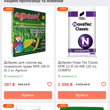
Акційні пропозиції та новинки
–20%
–20%
Добриво для газонів від
Добриво Нова Тек Clasik,
пожовтіння трави NPK (46-0-
НПК 12-8-16+МЕ (25 кг),
0) 1 кг, Agrecol
COMPO
В наявності
В наявності
387
2 898
₴
₴
484,14 ₴
3 625,40 ₴
Купити
Купити
–20%
–20%