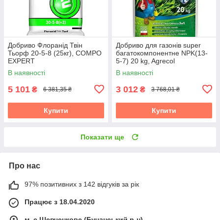
Добриво Флоранід Твін
Добриво для газонів super
Тьорф 20-5-8 (25кг), COMPO
багатокомпонентне NPK(13-
EXPERT
5-7) 20 kg, Agrecol
В наявності
В наявності
5 101
3 012
₴
₴
6 381,35 ₴
3 768,01 ₴
Купити
Купити
Показати ще
Про нас
97% позитивних з 142 відгуків за рік
Працює з 18.04.2020
м. с.Шевченкове (Бучанський р-н)