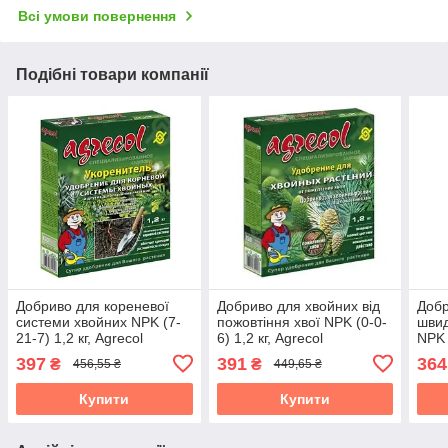
Всі умови повернення
Подібні товари компанії
Добриво для кореневої
Добриво для хвойних від
Добр
системи хвойних NPK (7-
пожовтіння хвої NPK (0-0-
швид
21-7) 1,2 кг, Agrecol
6) 1,2 кг, Agrecol
NPK 
Літо
397
391
364
₴
₴
456,55 ₴
449,65 ₴
Пол
Купити
Купити