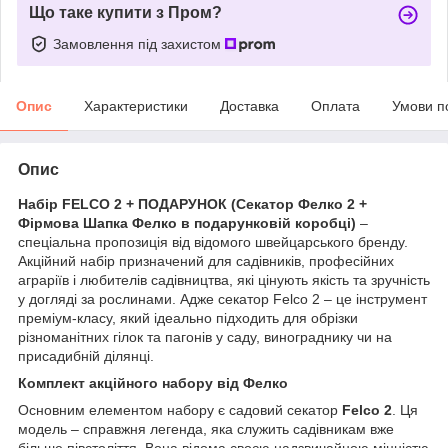
Що таке купити з Пром?
Замовлення під захистом
Опис
Характеристики
Доставка
Оплата
Умови п
Опис
Набір FELCO 2 + ПОДАРУНОК (Секатор Фелко 2 +
Фірмова Шапка Фелко в подарунковій коробці)
–
спеціальна пропозиція від відомого швейцарського бренду.
Акційний набір призначений для садівників, професійних
аграріїв і любителів садівництва, які цінують якість та зручність
у догляді за рослинами. Адже секатор Felco 2 – це інструмент
преміум-класу, який ідеально підходить для обрізки
різноманітних гілок та пагонів у саду, винограднику чи на
присадибній ділянці.
Комплект акційного набору від Фелко
Основним елементом набору є садовий секатор
Felco 2
. Ця
модель – справжня легенда, яка служить садівникам вже
більше півстоліття. Вона відома своєю надзвичайною міцністю