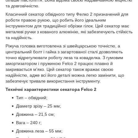
та довговічністю.
Класичний секатор обвідного типу Фелко 2 призначений для
роботи правою рукою, що робить його ідеальним
інструментом для традиційної обрізки гілок. Цей секатор має
металеві ручки з кованого алюмінію, які забезпечують стійкість
та надійність.
Ріжуча головка виготовлена зі швейцарською точністю, а
центральний болт і гайка з загартованої сталі дозволяють
точно відрегулювати роботу леза та коваделка. З гумовим
амортизатором і пружиною Felco 2 працює плавно й
закривається м'яко. Цей секатор також вражає своєю
надійністю, адже всі його деталі можна легко замінити, що
забезпечує тривале використання інструменту.
Технічні характеристики секатора Felco 2
Тип – обвідний;
Діаметр зрізу – 25 мм;
Довжина – 21,5 см;
Вага – 240 г;
Довжина леза – 55 мм;