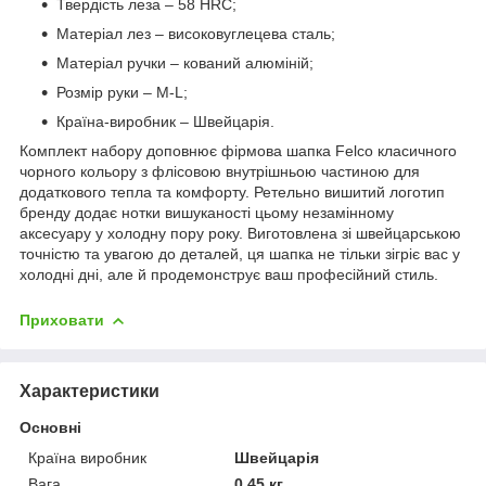
Твердість леза – 58 HRC;
Матеріал лез – високовуглецева сталь;
Матеріал ручки – кований алюміній;
Розмір руки – M-L;
Країна-виробник – Швейцарія.
Комплект набору доповнює фірмова шапка Felco класичного
чорного кольору з флісовою внутрішньою частиною для
додаткового тепла та комфорту. Ретельно вишитий логотип
бренду додає нотки вишуканості цьому незамінному
аксесуару у холодну пору року. Виготовлена зі швейцарською
точністю та увагою до деталей, ця шапка не тільки зігріє вас у
холодні дні, але й продемонструє ваш професійний стиль.
Приховати
Характеристики
Основні
Країна виробник
Швейцарія
Вага
0.45 кг