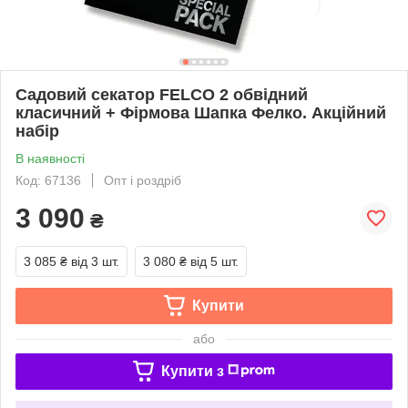
Садовий секатор FELCO 2 обвідний
класичний + Фірмова Шапка Фелко. Акційний
набір
В наявності
Код: 67136
Опт і роздріб
3 090
₴
3 085 ₴
від 3 шт.
3 080 ₴
від 5 шт.
Купити
або
Купити з