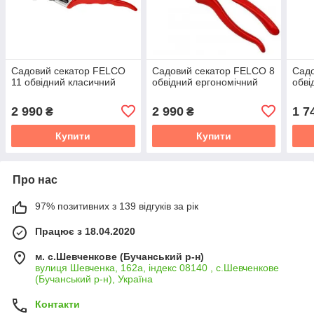
Садовий секатор FELCO
Садовий секатор FELCO 8
Садо
11 обвідний класичний
обвідний ергономічний
обві
2 990
2 990
1 7
₴
₴
Купити
Купити
Про нас
97% позитивних з 139 відгуків за рік
Працює з 18.04.2020
м. с.Шевченкове (Бучанський р-н)
вулиця Шевченка, 162а, індекс 08140 , с.Шевченкове
(Бучанський р-н), Україна
Контакти