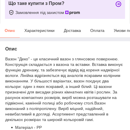
Що таке купити з Пром?
Замовлення під захистом
Опис
Характеристики
Доставка
Оплата
Умови п
Опис
Вазон "Деко" - це класичний вазон з глянсовою поверхнею.
Конструкція складається з вазона та вставки. Вставка виконує
функцію дренажу, та забезпечує відвід від кореня надмірної
вологи. Лінійка відрізняється від аналогів яскравим колірним
виконанням. У більшості варіантах, вазон поєднує два
кольори: один з яких яскравий, а інший білий. Ці вазони
призначені для висадки різних кімнатних квітів і рослин. За
рахунок компактних розмірів, виріб можна розташувати на
підвіконні, камінній полиці або робочому столі.Вазон
виконаний з поліпропілену. Виріб міцний, надійний,
невибагливий в догляді. Асортимент представлений в
декількох розмірах та широкій кольоровій гамі.
Матеріал - PP