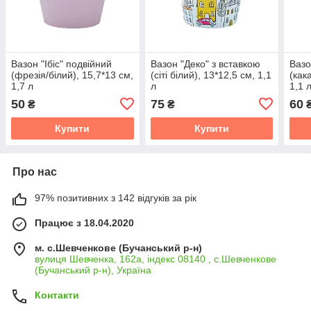
Вазон "Ібіс" подвійний
Вазон "Деко" з вставкою
Вазо
(фрезія/білий), 15,7*13 см,
(сіті білий), 13*12,5 см, 1,1
(как
1,7 л
л
1,1 
50
75
60
₴
₴
Купити
Купити
Про нас
97% позитивних з 142 відгуків за рік
Працює з 18.04.2020
м. с.Шевченкове (Бучанський р-н)
вулиця Шевченка, 162а, індекс 08140 , с.Шевченкове
(Бучанський р-н), Україна
Контакти