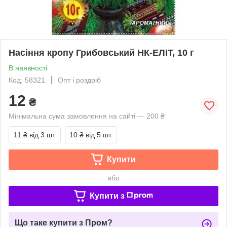
Насіння кропу Грибовський НК-ЕЛІТ, 10 г
В наявності
Код: 58321
Опт і роздріб
12
₴
Мінімальна сума замовлення на сайті — 200 ₴
11 ₴
від 3 шт.
10 ₴
від 5 шт.
Купити
або
Купити з
Що таке купити з Пром?