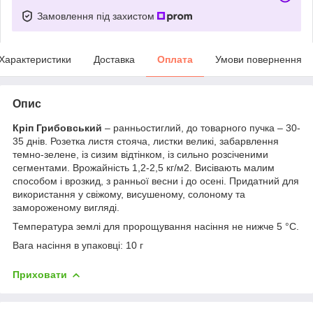
Замовлення під захистом
Характеристики
Доставка
Оплата
Умови повернення
Опис
Кріп Грибовський
– ранньостиглий, до товарного пучка – 30-
35 днів. Розетка листя стояча, листки великі, забарвлення
темно-зелене, із сизим відтінком, із сильно розсіченими
сегментами. Врожайність 1,2-2,5 кг/м2. Висівають малим
способом і врозкид, з ранньої весни і до осені. Придатний для
використання у свіжому, висушеному, солоному та
замороженому вигляді.
Температура землі для пророщування насіння не нижче 5 °C.
Вага насіння в упаковці: 10 г
Приховати