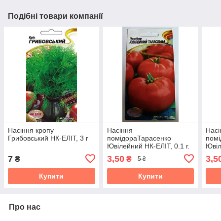
Подібні товари компанії
Насіння кропу
Насіння
Насі
Грибовський НК-ЕЛІТ, 3 г
помідораТарасенко
помі
Ювілейний НК-ЕЛІТ, 0.1 г.
Ювіл
Термін придатності до
Терм
7
3,50
3,5
₴
₴
5 ₴
31.10.2026
31.1
Купити
Купити
Про нас