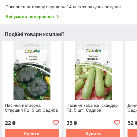
Повернення товару впродовж 14 днів за рахунок покупця
Всі умови повернення
Подібні товари компанії
Насіння патисона
Насіння кабачка Іскандер
Диня
Старшип F1, 5 шт, Садиба
F1, 5 шт., Садиба
Сад
22
35
52
₴
₴
Купити
Купити