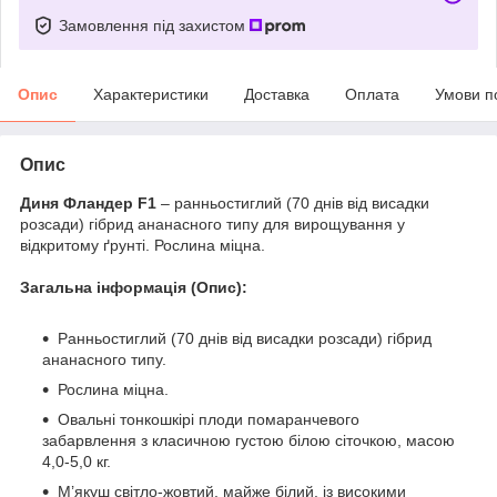
Замовлення під захистом
Опис
Характеристики
Доставка
Оплата
Умови п
Опис
Диня Фландер F1
– ранньостиглий (70 днів від висадки
розсади) гібрид ананасного типу для вирощування у
відкритому ґрунті. Рослина міцна.
Загальна інформація (Опис):
Ранньостиглий (70 днів від висадки розсади) гібрид
ананасного типу.
Рослина міцна.
Овальні тонкошкірі плоди помаранчевого
забарвлення з класичною густою білою сіточкою, масою
4,0-5,0 кг.
М’якуш світло-жовтий, майже білий, із високими