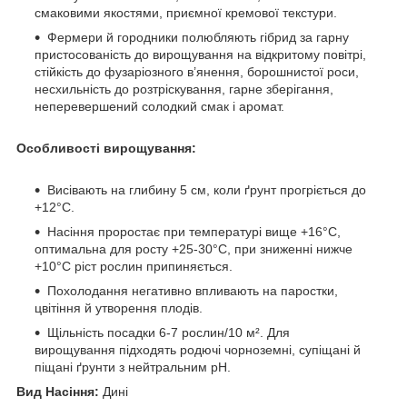
смаковими якостями, приємної кремової текстури.
Фермери й городники полюбляють гібрид за гарну
пристосованість до вирощування на відкритому повітрі,
стійкість до фузаріозного в’янення, борошнистої роси,
несхильність до розтріскування, гарне зберігання,
неперевершений солодкий смак і аромат.
Особливості вирощування:
Висівають на глибину 5 см, коли ґрунт прогріється до
+12°С.
Насіння проростає при температурі вище +16°С,
оптимальна для росту +25-30°С, при зниженні нижче
+10°С ріст рослин припиняється.
Похолодання негативно впливають на паростки,
цвітіння й утворення плодів.
Щільність посадки 6-7 рослин/10 м². Для
вирощування підходять родючі чорноземні, супіщані й
піщані ґрунти з нейтральним pH.
Вид Насіння:
Дині