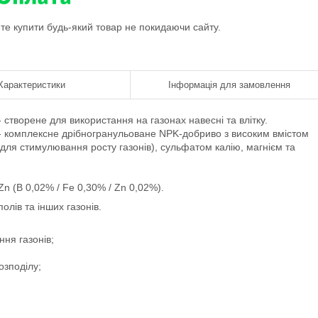
ете купити будь-який товар не покидаючи сайту.
Характеристики
Інформація для замовлення
 створене для використання на газонах навесні та влітку.
- комплексне дрібногранульоване NPK-добриво з високим вмістом
для стимулювання росту газонів), сульфатом калію, магнієм та
n (B 0,02% / Fe 0,30% / Zn 0,02%).
лів та інших газонів.
ня газонів;
озподілу;