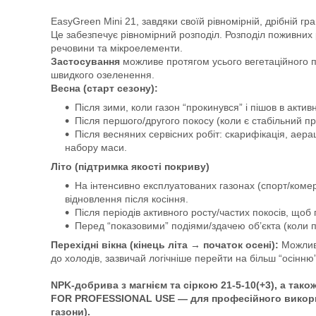
EasyGreen Mini 21, завдяки своїй рівномірній, дрібній г
Це забезпечує рівномірний розподіл. Розподіл поживних 
речовини та мікроелементи.
Застосування
можливе протягом усього вегетаційного пе
швидкого озеленення.
Весна (старт сезону):
Після зими, коли газон “прокинувся” і пішов в акти
Після першого/другого покосу (коли є стабільний п
Після весняних сервісних робіт: скарифікація, аера
набору маси.
Літо (підтримка якості покриву)
На інтенсивно експлуатованих газонах (спорт/комер
відновлення після косіння.
Після періодів активного росту/частих покосів, щоб 
Перед “показовими” подіями/здачею об’єкта (коли п
Перехідні вікна (кінець літа → початок осені):
Можливе
до холодів, зазвичай логічніше перейти на більш “осінн
NPK-добрива з магнієм та сіркою 21-5-10(+3), а тако
FOR PROFESSIONAL USE — для професійного використ
газони).