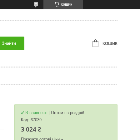
Кошик
Знайти
КОШИК
В наявності
Оптом і в роздріб
Код:
67039
3 024 ₴
Показати оптові ціни