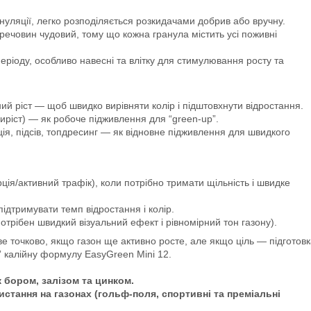
рануляції, легко розподіляється розкидачами добрив або вручну.
речовин чудовий, тому що кожна гранула містить усі поживні
ріоду, особливо навесні та влітку для стимулювання росту та
вний ріст — щоб швидко вирівняти колір і підштовхнути відростання.
риріст) — як робоче підживлення для “green-up”.
ція, підсів, топдресинг — як відновне підживлення для швидкого
ція/активний трафік), коли потрібно тримати щільність і швидке
підтримувати темп відростання і колір.
отрібен швидкий візуальний ефект і рівномірний тон газону).
 точково, якщо газон ще активно росте, але якщо ціль — підготовк
ю” калійну формулу EasyGreen Mini 12.
ж бором, залізом та цинком.
ання на газонах (гольф-поля, спортивні та преміальні