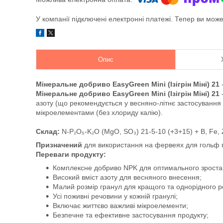
У компанії підключені електронні платежі. Тепер ви мож
Опис
Мінеральне добриво EasyGreen Mini (Ізігрін Міні) 21
-
Мінеральне добриво EasyGreen Mini (Ізігрін Міні) 21
азоту (що рекомендується у весняно-літнє застосування 
мікроелементами (без хлориду калію).
Склад:
N-P₂O₅-K₂O (MgO, SO₃) 21-5-10 (+3+15) + B, Fe, Z
Призначений
для використання на фервеях для гольф по
Переваги продукту:
Комплексне добриво NPK для оптимального зростан
Високий вміст азоту для весняного внесення;
Малий розмір гранул для кращого та однорідного р
Усі поживні речовини у кожній гранулі;
Включає життєво важливі мікроелементи;
Безпечне та ефективне застосування продукту;