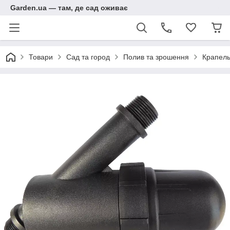
Garden.ua — там, де сад оживає
Товари
Сад та город
Полив та зрошення
Крапель