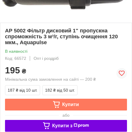
АР 5002 Фільтр дисковий 1" пропускна
спроможність 3 м³/г, ступінь очищення 120
мкм., Aquapulse
В наявності
Код: 66572
Опт і роздріб
195
₴
Мінімальна сума замовлення на сайті — 200 ₴
187 ₴
від 10 шт.
182 ₴
від 50 шт.
Купити
або
Купити з