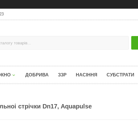
23
ОКНО
ДОБРИВА
ЗЗР
НАСІННЯ
СУБСТРАТИ
ьноі стрічки Dn17, Aquapulse