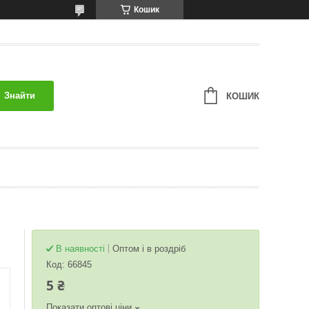
Кошик
Знайти
КОШИК
В наявності
Оптом і в роздріб
Код:
66845
5 ₴
Показати оптові ціни