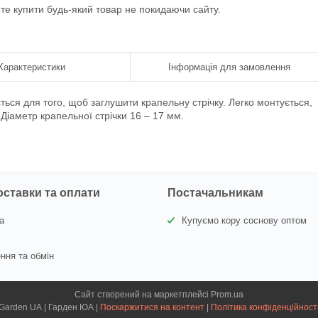
ете купити будь-який товар не покидаючи сайту.
Характеристики
Інформація для замовлення
ться для того, щоб заглушити крапельну стрічку. Легко монтується,
 Діаметр крапельної стрічки 16 – 17 мм.
оставки та оплати
Постачальникам
а
Купуємо кору соснову оптом
ння та обмін
Сайт створений на маркетплейсі
Prom.ua
Garden UA | Гарден ЮА |
Поскаржитися на контент
|
Політика конфіденційност