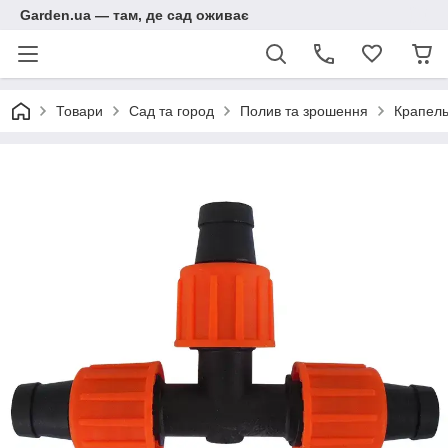
Garden.ua — там, де сад оживає
Товари
Сад та город
Полив та зрошення
Крапель