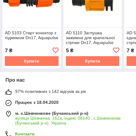
AD 5103 Старт конектор з
AD 5110 Заглушка
AD 5
піджимом Dn17, Aquapulse
зажимна для крапельноі
єдна
стрічки Dn17, Aquapulse
стрі
Aqua
7
5
7
₴
₴
₴
Купити
Купити
Про нас
97% позитивних з 142 відгуків за рік
Працює з 18.04.2020
м. с.Шевченкове (Бучанський р-н)
вулиця Шевченка, 162а, індекс 08140 , с.Шевченкове
(Бучанський р-н), Україна
Контакти