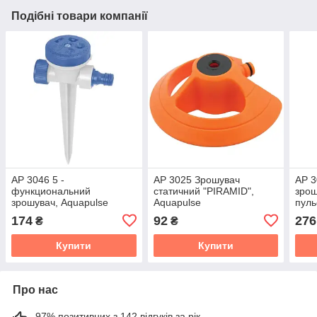
Подібні товари компанії
АР 3046 5 -
АР 3025 Зрошувач
АР 3
функциональний
статичний "PIRAMID",
зрош
зрошувач, Aquapulse
Aquapulse
пуль
174
92
276
₴
₴
Купити
Купити
Про нас
97% позитивних з 142 відгуків за рік