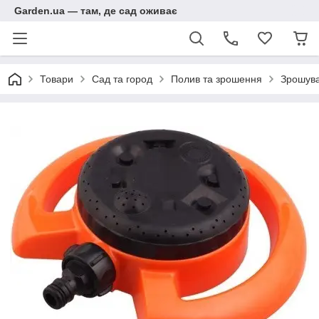
Garden.ua — там, де сад оживає
Товари
Сад та город
Полив та зрошення
Зрошува