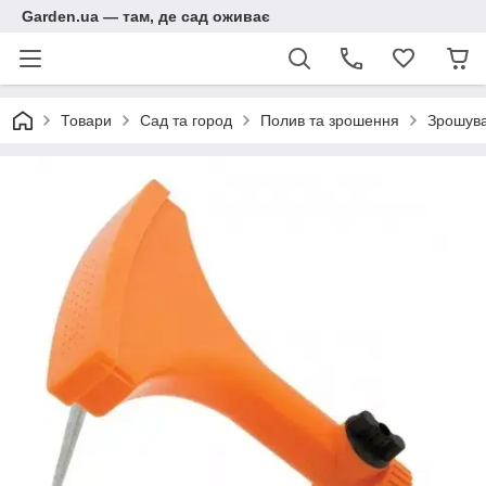
Garden.ua — там, де сад оживає
Товари
Сад та город
Полив та зрошення
Зрошува