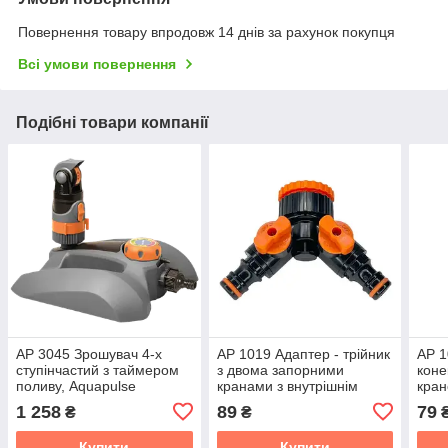
Повернення товару впродовж 14 днів за рахунок покупця
Всі умови повернення
Подібні товари компанії
АР 3045 Зрошувач 4-х
АР 1019 Адаптер - трійник
АР 1
ступінчастий з таймером
з двома запорними
коне
поливу, Aquapulse
кранами з внутрішнім
кран
різьбленням 1" і
1 258
89
79
₴
₴
редуктором 1" - 3/,
Aquapulse
Купити
Купити