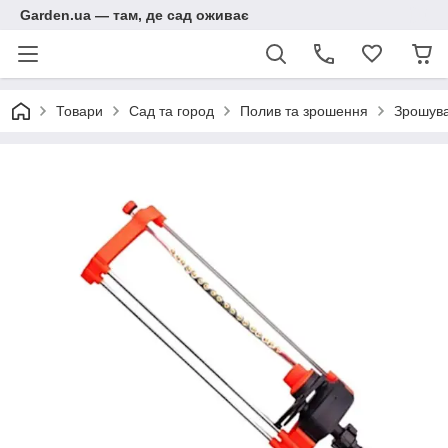
Garden.ua — там, де сад оживає
Товари
Сад та город
Полив та зрошення
Зрошува