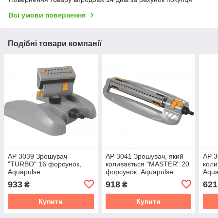
Всі умови повернення
Подібні товари компанії
АР 3039 Зрошувач
АР 3041 Зрошувач, який
АР 3
"TURBO" 16 форсунок,
коливається "MASTER" 20
коли
Aquapulse
форсунок, Aquapulse
Aqua
933
918
621
₴
₴
Купити
Купити