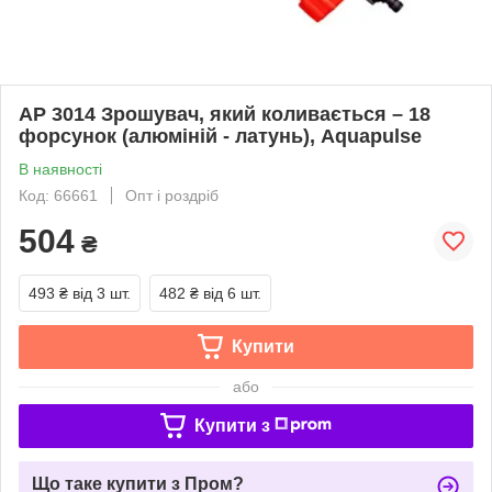
АР 3014 Зрошувач, який коливається – 18
форсунок (алюміній - латунь), Aquapulse
В наявності
Код: 66661
Опт і роздріб
504
₴
493 ₴
від 3 шт.
482 ₴
від 6 шт.
Купити
або
Купити з
Що таке купити з Пром?