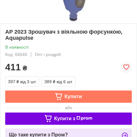
АР 2023 Зрошувач з віяльною форсункою,
Aquapulse
В наявності
Код: 66640
Опт і роздріб
411
₴
397 ₴
від 3 шт.
389 ₴
від 6 шт.
Купити
або
Купити з
Що таке купити з Пром?