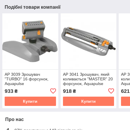
Подібні товари компанії
АР 3039 Зрошувач
АР 3041 Зрошувач, який
АР 3
"TURBO" 16 форсунок,
коливається "MASTER" 20
коли
Aquapulse
форсунок, Aquapulse
Aqua
933
918
621
₴
₴
Купити
Купити
Про нас