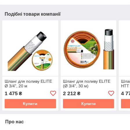
Подібні товари компанії
Шланг для поливу ELITE
Шланг для поливу ELITE
Шлан
Ø 3/4", 20 м
(Ø 3/4", 30 м)
HTT 
1 475
2 212
4 7
₴
₴
Купити
Купити
Про нас