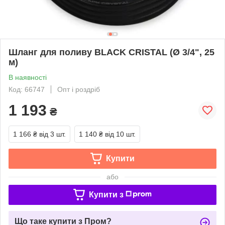
Шланг для поливу BLACK CRISTAL (Ø 3/4", 25
м)
В наявності
Код: 66747
Опт і роздріб
1 193
₴
1 166 ₴
від 3 шт.
1 140 ₴
від 10 шт.
Купити
або
Купити з
Що таке купити з Пром?