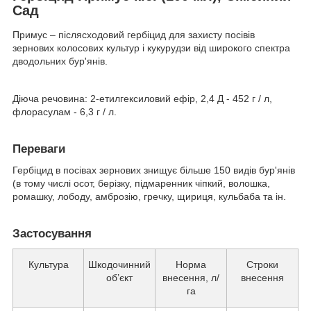
Сад
Примус – післясходовий гербіцид для захисту посівів
зернових колосових культур і кукурудзи від широкого спектра
дводольних бур'янів.
Діюча речовина: 2-етилгексиловий ефір, 2,4 Д - 452 г / л,
флорасулам - 6,3 г / л.
Переваги
Гербіцид в посівах зернових знищує більше 150 видів бур'янів
(в тому числі осот, берізку, підмаренник чіпкий, волошка,
ромашку, лободу, амброзію, гречку, щириця, кульбаба та ін.
Застосування
Культура
Шкодочинний
Норма
Строки
об’єкт
внесення, л/
внесення
га