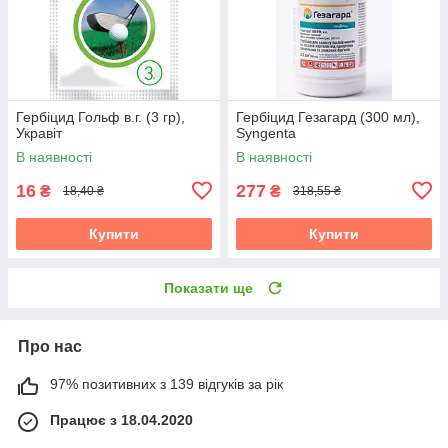
Гербіцид Гольф в.г. (3 гр),
Гербіцид Гезагард (300 мл),
Укравіт
Syngenta
В наявності
В наявності
16
277
₴
₴
18,40 ₴
318,55 ₴
Купити
Купити
Показати ще
Про нас
97% позитивних з 139 відгуків за рік
Працює з 18.04.2020