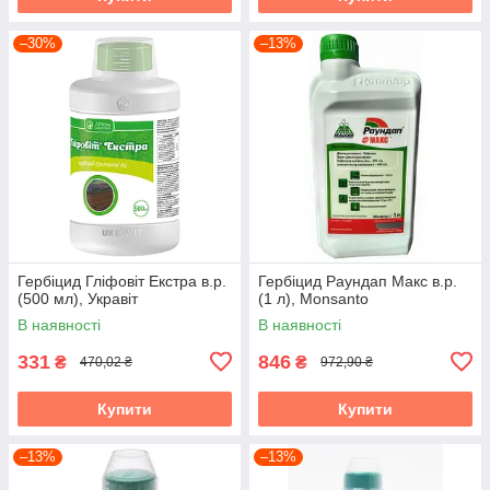
–30%
–13%
Гербіцид Гліфовіт Екстра в.р.
Гербіцид Раундап Макс в.р.
(500 мл), Укравіт
(1 л), Monsanto
В наявності
В наявності
331
846
₴
₴
470,02 ₴
972,90 ₴
Купити
Купити
–13%
–13%