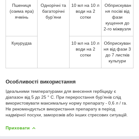
Пшениця
Однорічні та
10 мл на 10 л
Обприскуван
(озима яра)
багаторічні
води на 2
ня посіві від
ячмінь
бур’яни
сотки
фази
кущення до
2-го міжвузля
Кукурудза
10 мл на 10 л
Обприскуван
води на 2
ня від фази 3
сотки
до 7 листків
культури
Особливості використання
Ідеальними температурами для внесення гербіциду є
діапазон від 5 до 25 ° С. При переростання бур'янів слід
використовувати максимальну норму препарату - 0,6 л / га.
Не рекомендується використання препарату в період
надмірної посухи, заморозків або інших стресових ситуацій.
Приховати