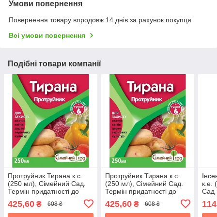
Умови повернення
Повернення товару впродовж 14 днів за рахунок покупця
Всі умови повернення
Подібні товари компанії
Протруйник Тирана к.с.
Протруйник Тирана к.с.
Інсе
(250 мл), Сімейний Сад.
(250 мл), Сімейний Сад.
к.е.
Термін придатності до
Термін придатності до
Сад
30.09.2026
30.09.2026
425,60
425,60
114
₴
₴
608 ₴
608 ₴