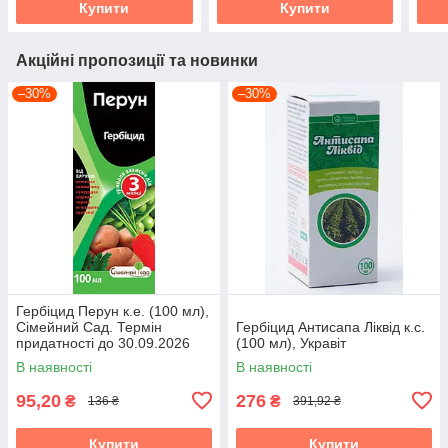
Купити
Купити
Акційні пропозиції та новинки
–30%
–30%
Гербіцид Перун к.е. (100 мл),
Сімейний Сад. Термін
Гербіцид Антисапа Ліквід к.с.
придатності до 30.09.2026
(100 мл), Укравіт
В наявності
В наявності
95,20
276
₴
₴
136 ₴
391,92 ₴
Купити
Купити