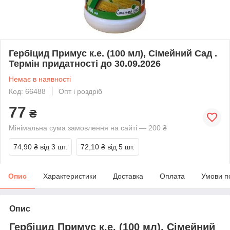
Гербіцид Примус к.е. (100 мл), Сімейний Сад .
Термін придатності до 30.09.2026
Немає в наявності
Код: 66488
Опт і роздріб
77
₴
Мінімальна сума замовлення на сайті — 200 ₴
74,90 ₴
від 3 шт.
72,10 ₴
від 5 шт.
Опис
Характеристики
Доставка
Оплата
Умови п
Опис
Гербіцид Примус к.е. (100 мл), Сімейний