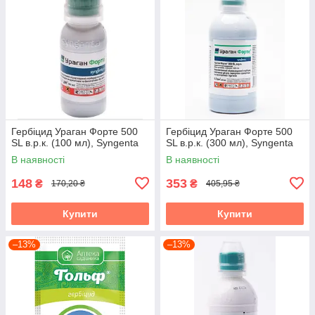
Гербіцид Ураган Форте 500
Гербіцид Ураган Форте 500
SL в.р.к. (100 мл), Syngenta
SL в.р.к. (300 мл), Syngenta
В наявності
В наявності
148
353
₴
₴
170,20 ₴
405,95 ₴
Купити
Купити
–13%
–13%