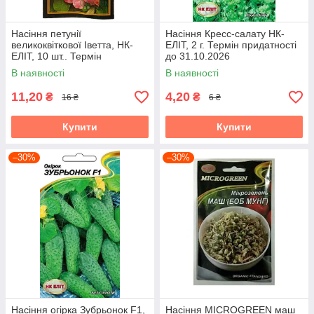
Насіння петунії
Насіння Кресс-салату НК-
великоквіткової Іветта, НК-
ЕЛІТ, 2 г. Термін придатності
ЕЛІТ, 10 шт.. Термін
до 31.10.2026
придатності до 31.10.2026
В наявності
В наявності
11,20
4,20
₴
₴
16 ₴
6 ₴
Купити
Купити
–30%
–30%
Насіння огірка Зубрьонок F1,
Насіння MICROGREEN маш