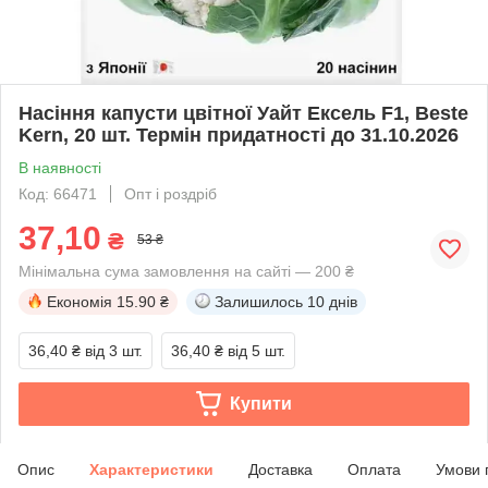
Насіння капусти цвітної Уайт Ексель F1, Beste
Kern, 20 шт. Термін придатності до 31.10.2026
В наявності
Код: 66471
Опт і роздріб
37,10
₴
53 ₴
Мінімальна сума замовлення на сайті — 200 ₴
Економія
15.90 ₴
Залишилось
10 днів
36,40 ₴
від 3 шт.
36,40 ₴
від 5 шт.
Купити
Опис
Характеристики
Доставка
Оплата
Умови 