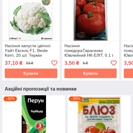
Насіння капусти цвітної
Насіння
Насі
Уайт Ексель F1, Beste
помідораТарасенко
помі
Kern, 20 шт. Термін
Ювілейний НК-ЕЛІТ, 0.1 г.
Ювіл
придатності до 31.10.2026
Термін придатності до
Терм
37,10
3,50
3,5
₴
₴
53 ₴
5 ₴
31.10.2026
31.1
Купити
Купити
Акційні пропозиції та новинки
–30%
–30%