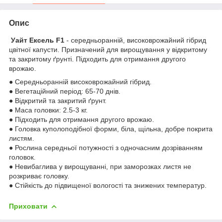
Опис
Уайт Ексель F1
- середньоранній, високоврожайний гібрид
цвітної капусти. Призначений для вирощування у відкритому
та закритому ґрунті. Підходить для отримання другого
врожаю.
● Середньоранній високоврожайний гібрид.
● Вегетаційний період: 65-70 днів.
● Відкритий та закритий ґрунт.
● Маса головки: 2.5-3 кг.
● Підходить для отримання другого врожаю.
● Головка куполоподібної форми, біла, щільна, добре покрита
листям.
● Рослина середньої потужності з одночасним дозріванням
головок.
● Невибаглива у вирощуванні, при заморозках листя не
розкриває головку.
● Стійкість до підвищеної вологості та знижених температур.
Приховати