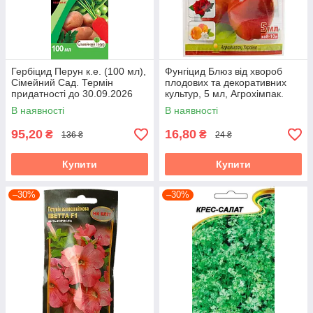
Гербіцид Перун к.е. (100 мл),
Фунгіцид Блюз від хвороб
Сімейний Сад. Термін
плодових та декоративних
придатності до 30.09.2026
культур, 5 мл, Агрохімпак.
Термін придатності до
В наявності
В наявності
04.08.2026
95,20
16,80
₴
₴
136 ₴
24 ₴
Купити
Купити
–30%
–30%