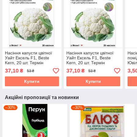
Насіння капусти цвітної
Насіння капусти цвітної
Насі
Уайт Ексель F1, Beste
Уайт Ексель F1, Beste
помі
Kern, 20 шт. Термін
Kern, 20 шт. Термін
Ювіл
придатності до 31.10.2026
придатності до 31.10.2026
Терм
37,10
37,10
3,5
₴
₴
53 ₴
53 ₴
31.1
Купити
Купити
Акційні пропозиції та новинки
–30%
–30%