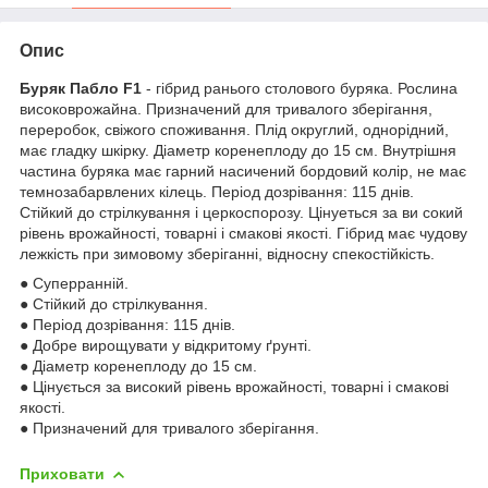
Опис
Буряк Пабло F1
- г
iбрид ранього столового буряка. Рослина
високоврожай­на. Призначений для тривалого зберiгання,
переробок, свi­жого споживання. Плiд округлий, однорiдний,
має гладку шкiрку. Дiаметр коренеплоду до 15 см. Внутрiшня
части­на буряка має гарний насичений бордовий колiр, не має
темнозабарвлених кiлець. Перiод дозрiвання: 115 днiв.
Стiйкий до стрiлкування i церкоспорозу. Цiнуеться за ви­ сокий
рiвень врожайностi, товарнi i смаковi якостi. Гiбрид має чудову
лежкiсть при зимовому зберiганнi, вiдносну спекостiйкiсть.
● Суперранній.
● Стійкий до стрілкування.
● Період дозрівання: 115 днів.
● Добре вирощувати у відкритому ґрунті.
● Діаметр коренеплоду до 15 см.
● Цінується за високий рівень врожайності, товарні і смакові
якості.
● Призначений для тривалого зберігання.
Приховати