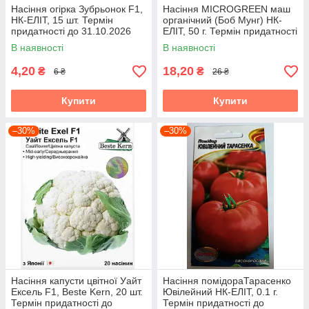
Насіння огірка Зубрьонок F1,
Насіння MICROGREEN маш
НК-ЕЛІТ, 15 шт. Термін
органічний (Боб Мунг) НК-
придатності до 31.10.2026
ЕЛІТ, 50 г. Термін придатності
до 31.10.2026
В наявності
В наявності
4,20
18,20
₴
₴
6 ₴
26 ₴
Купити
Купити
–30%
–30%
Насіння капусти цвітної Уайт
Насіння помідораТарасенко
Ексель F1, Beste Kern, 20 шт.
Ювілейний НК-ЕЛІТ, 0.1 г.
Термін придатності до
Термін придатності до