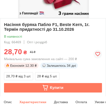
Насіння буряка Пабло F1, Beste Kern, 1г.
Термін придатності до 31.10.2026
В наявності
Код: 66469
Опт і роздріб
28,70
₴
41 ₴
Мінімальна сума замовлення на сайті — 200 ₴
Економія
12.30 ₴
Залишилось
34 дні
28,70 ₴
від 3 шт.
28 ₴
від 5 шт.
Купити
Опис
Характеристики
Доставка
Оплата
Умови 