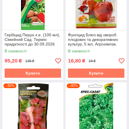
Гербіцид Перун к.е. (100 мл),
Фунгіцид Блюз від хвороб
Сімейний Сад. Термін
плодових та декоративних
придатності до 30.09.2026
культур, 5 мл, Агрохімпак.
Термін придатності до
В наявності
В наявності
04.08.2026
95,20
16,80
₴
₴
136 ₴
24 ₴
Купити
Купити
–30%
–30%