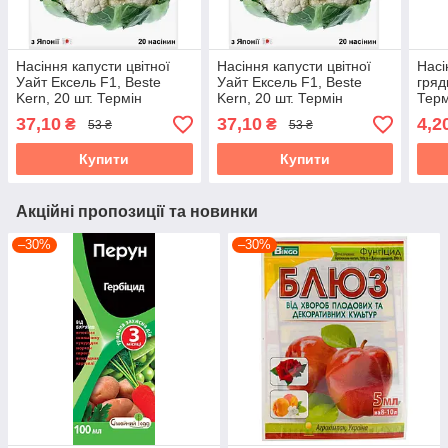
Насіння капусти цвітної
Насіння капусти цвітної
Насі
Уайт Ексель F1, Beste
Уайт Ексель F1, Beste
гряд
Kern, 20 шт. Термін
Kern, 20 шт. Термін
Терм
придатності до 31.10.2026
придатності до 31.10.2026
31.1
37,10
37,10
4,2
₴
₴
53 ₴
53 ₴
Купити
Купити
Акційні пропозиції та новинки
–30%
–30%