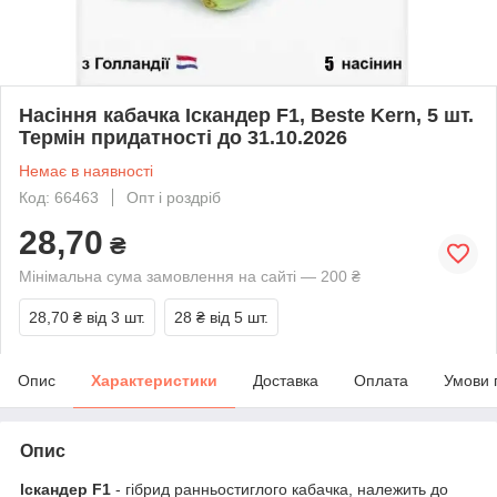
Насіння кабачка Іскандер F1, Beste Kern, 5 шт.
Термін придатності до 31.10.2026
Немає в наявності
Код: 66463
Опт і роздріб
28,70
₴
Мінімальна сума замовлення на сайті — 200 ₴
28,70 ₴
від 3 шт.
28 ₴
від 5 шт.
Опис
Характеристики
Доставка
Оплата
Умови 
Опис
lскандер F1​​​​​​​
- гібрид ранньостиглого кабачка, належить до