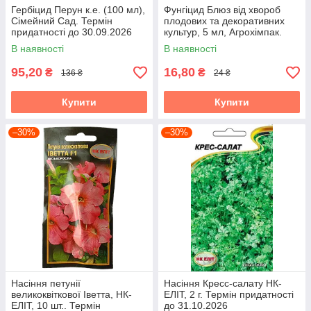
Гербіцид Перун к.е. (100 мл),
Фунгіцид Блюз від хвороб
Сімейний Сад. Термін
плодових та декоративних
придатності до 30.09.2026
культур, 5 мл, Агрохімпак.
Термін придатності до
В наявності
В наявності
04.08.2026
95,20
16,80
₴
₴
136 ₴
24 ₴
Купити
Купити
–30%
–30%
Насіння петунії
Насіння Кресс-салату НК-
великоквіткової Іветта, НК-
ЕЛІТ, 2 г. Термін придатності
ЕЛІТ, 10 шт.. Термін
до 31.10.2026