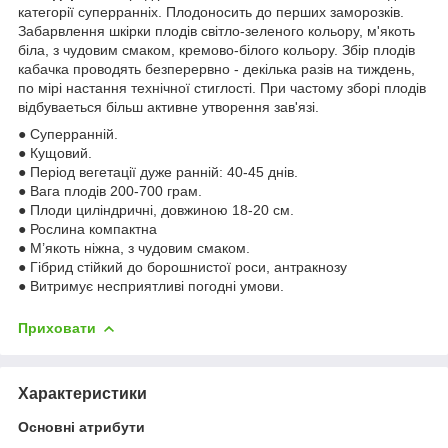
категорiї суперраннiх. Плодоносить до перших заморозкiв.
Забарв­лення шкiрки плодiв свiтло-зеленого кольору, м'якоть
бiла, з чудовим смаком, кремово-бiлого кольору. Збiр плодiв
кабачка проводять безперервно - декiлька разiв на тиждень,
по мipi настання технiчної стиглостi. При частому зборi плодiв
вiдбуваеться бiльш активне утворення зав'язi.
● Суперранній.
● Кущовий.
● Період вегетації дуже ранній: 40-45 днів.
● Вага плодів 200-700 грам.
● Плоди циліндричні, довжиною 18-20 см.
● Рослина компактна
● М’якоть ніжна, з чудовим смаком.
● Гібрид стійкий до борошнистої роси, антракнозу
● Витримує несприятливі погодні умови.
Приховати
Характеристики
Основні атрибути