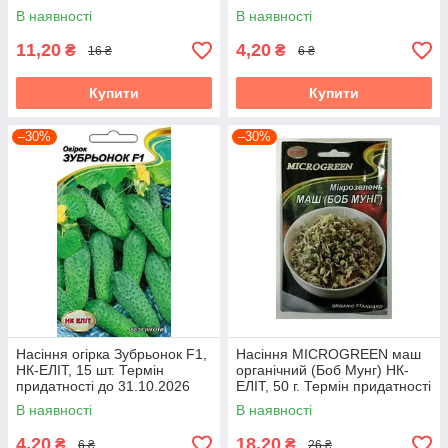
придатності до 31.10.2026
В наявності
В наявності
11,20
4,20
₴
₴
16 ₴
6 ₴
Купити
Купити
–30%
–30%
Насіння огірка Зубрьонок F1,
Насіння MICROGREEN маш
НК-ЕЛІТ, 15 шт. Термін
органічний (Боб Мунг) НК-
придатності до 31.10.2026
ЕЛІТ, 50 г. Термін придатності
до 31.10.2026
В наявності
В наявності
4,20
18,20
₴
₴
6 ₴
26 ₴