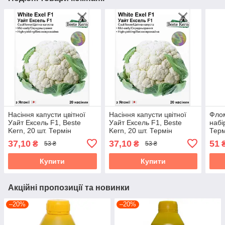
Насіння капусти цвітної
Насіння капусти цвітної
Фло
Уайт Ексель F1, Beste
Уайт Ексель F1, Beste
набі
Kern, 20 шт. Термін
Kern, 20 шт. Термін
Терм
придатності до 31.10.2026
придатності до 31.10.2026
26.0
37,10
37,10
51
₴
₴
53 ₴
53 ₴
Купити
Купити
Акційні пропозиції та новинки
–20%
–20%