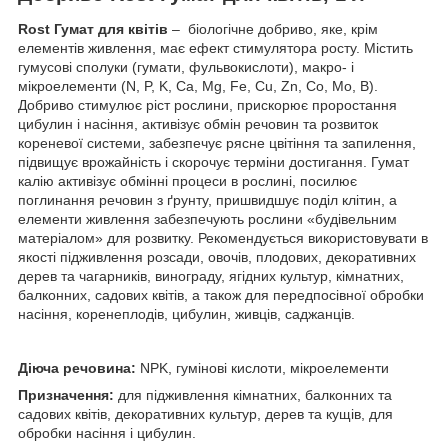
Rost Гумат для квітів
– біологічне добриво, яке, крім
елементів живлення, має ефект стимулятора росту. Містить
гумусові сполуки (гумати, фульвокислоти), макро- і
мікроелементи (N, P, K, Ca, Mg, Fe, Cu, Zn, Co, Mo, B).
Добриво стимулює ріст рослини, прискорює проростання
цибулин і насіння, активізує обмін речовин та розвиток
кореневої системи, забезпечує рясне цвітіння та запилення,
підвищує врожайність і скорочує терміни достигання. Гумат
калію активізує обмінні процеси в рослині, посилює
поглинання речовин з ґрунту, пришвидшує поділ клітин, а
елементи живлення забезпечують рослини «будівельним
матеріалом» для розвитку. Рекомендується використовувати в
якості підживлення розсади, овочів, плодових, декоративних
дерев та чагарників, винограду, ягідних культур, кімнатних,
балконних, садових квітів, а також для передпосівної обробки
насіння, коренеплодів, цибулин, живців, саджанців.
Діюча речовина:
NPK, гумінові кислоти, мікроелементи
Призначення:
для підживлення кімнатних, балконних та
садових квітів, декоративних культур, дерев та кущів, для
обробки насіння і цибулин.