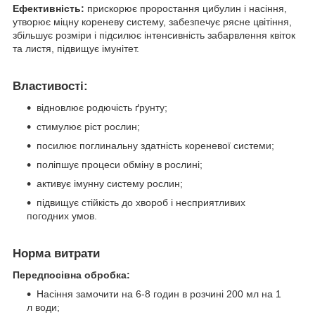
Ефективність:
прискорює проростання цибулин і насіння,
утворює міцну кореневу систему, забезпечує рясне цвітіння,
збільшує розміри і підсилює інтенсивність забарвлення квіток
та листя, підвищує імунітет.
Властивості:
відновлює родючість ґрунту;
стимулює ріст рослин;
посилює поглинальну здатність кореневої системи;
поліпшує процеси обміну в рослині;
активує імунну систему рослин;
підвищує стійкість до хвороб і несприятливих
погодних умов.
Норма витрати
Передпосівна обробка:
Насіння замочити на 6-8 годин в розчині 200 мл на 1
л води;