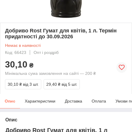
Добриво Rost Гумат для квітів, 1 л. Термін
придатності до 30.09.2026
Немає в наявності
Код: 66423
Опт і роздріб
30,10
₴
Мінімальна сума замовлення на сайті — 200 ₴
30,10 ₴
від 3 шт.
29,40 ₴
від 5 шт.
Опис
Характеристики
Доставка
Оплата
Умови п
Опис
Добриво Rost Гумат для квітів, 1 л