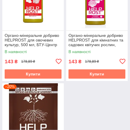
Органо-мінеральне добриво
Органо-мінеральне добриво
HELPROST для овочевих
HELPROST для кімнатних та
культур, 500 мл, БТУ-Центр
садових квітучих рослин,
500 мл, БТУ-Центр
В наявності
В наявності
143
143
₴
₴
178,89 ₴
178,89 ₴
Купити
Купити
–20%