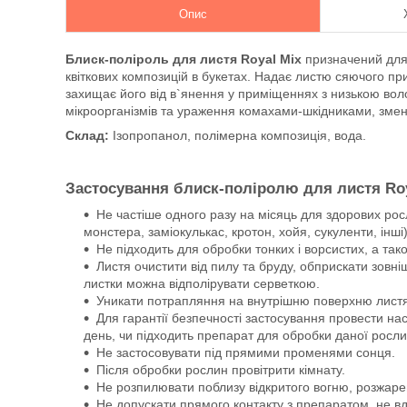
Опис
Блиск-поліроль для листя Royal Mix
призначений для
квіткових композицій в букетах. Надає листю сяючого пр
захищає його від в`янення у приміщеннях з низькою вол
мікроорганізмів та ураження комахами-шкідниками, змен
Склад:
Ізопропанол, полімерна композиція, вода.
Застосування блиск-поліролю для листя Roy
Не частіше одного разу на місяць для здорових ро
монстера, заміокулькас, кротон, хойя, сукуленти, інші)
Не підходить для обробки тонких і ворсистих, а так
Листя очистити від пилу та бруду, обприскати зовні
листки можна відполірувати серветкою.
Уникати потрапляння на внутрішню поверхню листя і
Для гарантії безпечності застосування провести на
день, чи підходить препарат для обробки даної росли
Не застосовувати під прямими променями сонця.
Після обробки рослин провітрити кімнату.
Не розпилювати поблизу відкритого вогню, розжаре
Не допускати прямого контакту з препаратом, не в