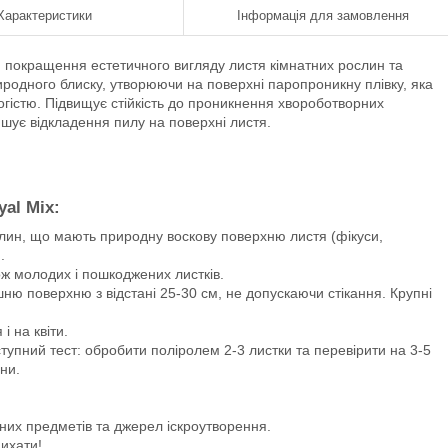
Характеристики
Інформація для замовлення
 покращення естетичного вигляду листя кімнатних рослин та
иродного блиску, утворюючи на поверхні паропроникну плівку, яка
огістю. Підвищує стійкість до проникнення хвороботворних
шує відкладення пилу на поверхні листя.
al Mix:
слин, що мають природну воскову поверхню листя (фікуси,
.
ож молодих і пошкоджених листків.
шню поверхню з відстані 25-30 см, не допускаючи стікання. Крупні
 на квіти.
ступний тест: обробити поліролем 2-3 листки та перевірити на 3-5
ни.
них предметів та джерел іскроутворення.
дихати!