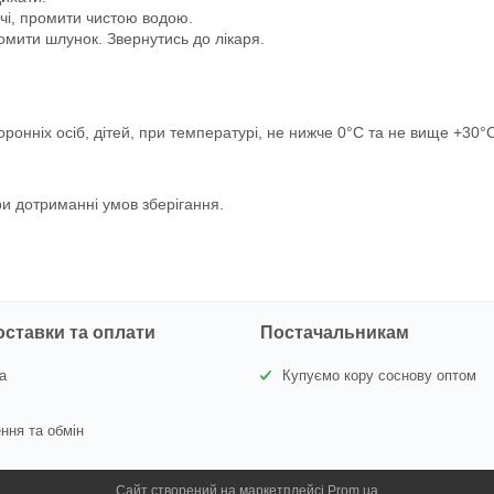
очі, промити чистою водою.
ромити шлунок. Звернутись до лікаря.
оронніх осіб, дітей, при температурі, не нижче 0°С та не вище +30°
ри дотриманні умов зберігання.
оставки та оплати
Постачальникам
а
Купуємо кору соснову оптом
ння та обмін
Сайт створений на маркетплейсі
Prom.ua