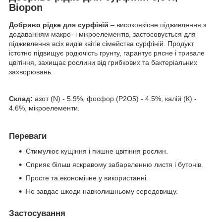
Biopon
Добриво рідке для
сурфіній
– високоякісне підживлення з
додаванням макро- і мікроелементів, застосовується для
підживлення всіх видів квітів сімейства сурфіній. Продукт
істотно підвищує родючість грунту, гарантує рясне і тривале
цвітіння, захищає рослини від грибкових та бактеріальних
захворювань.
Склад:
азот (N) - 5.9%, фосфор (P
2
O
5
)
- 4.5%, калій (К) -
4.6%, мікроелементи.
Переваги
Стимулює кущіння і пишне цвітіння рослин.
Сприяє більш яскравому забарвленню листя і бутонів.
Просте та економічне у використанні.
Не завдає шкоди навколишньому середовищу.
Застосування