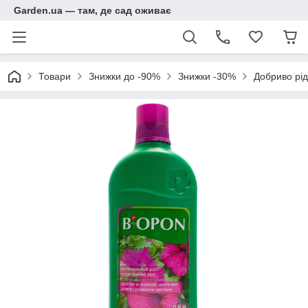
Garden.ua — там, де сад оживає
Товари
Знижки до -90%
Знижки -30%
Добриво рід