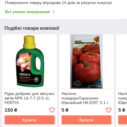
Повернення товару впродовж 14 днів за рахунок покупця
Всі умови повернення
Подібні товари компанії
Рідке добриво для квітучих
Насіння
Насі
квітів NPK 14-7-7 (0,5 л),
помідораТарасенко
помі
FERTIS
Ювілейний НК-ЕЛІТ, 0.1 г.
Ювіл
Термін придатності до
Терм
150
5
5
₴
₴
₴
31.10.2026
31.1
Купити
Купити