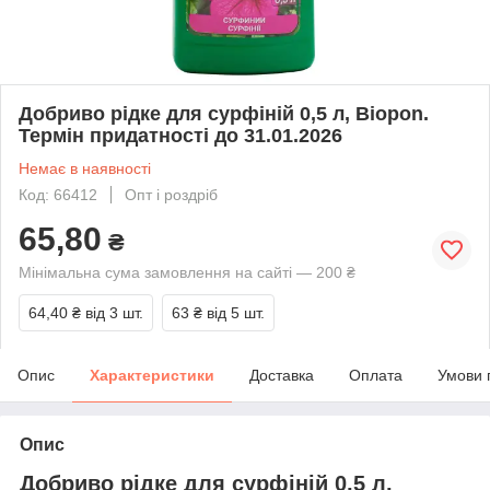
Добриво рідке для сурфіній 0,5 л, Biopon.
Термін придатності до 31.01.2026
Немає в наявності
Код: 66412
Опт і роздріб
65,80
₴
Мінімальна сума замовлення на сайті — 200 ₴
64,40 ₴
від 3 шт.
63 ₴
від 5 шт.
Опис
Характеристики
Доставка
Оплата
Умови 
Опис
Добриво рідке для сурфіній 0,5 л,