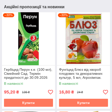
Акційні пропозиції та новинки
–30%
–30%
Гербіцид Перун к.е. (100 мл),
Фунгіцид Блюз від хвороб
Сімейний Сад. Термін
плодових та декоративних
придатності до 30.09.2026
культур, 5 мл, Агрохімпак.
Термін придатності до
В наявності
В наявності
04.08.2026
95,20
16,80
₴
₴
136 ₴
24 ₴
Купити
Купити