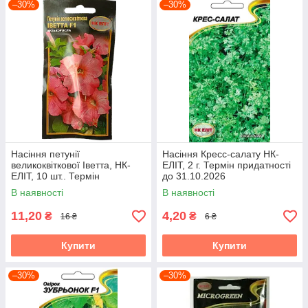
–30%
–30%
Насіння петунії
Насіння Кресс-салату НК-
великоквіткової Іветта, НК-
ЕЛІТ, 2 г. Термін придатності
ЕЛІТ, 10 шт.. Термін
до 31.10.2026
придатності до 31.10.2026
В наявності
В наявності
11,20
4,20
₴
₴
16 ₴
6 ₴
Купити
Купити
–30%
–30%