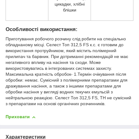
цикадки, хлібні
блішки
Особливості використання:
Приготування робочого розчину слід робити на спеціально
обладнаному місці. Селест Топ 312,5 FS к.с. є готовим до
використання протруйником, який містить полімерний
прилипач та барвник. При дотриманні рекомендацій не має
негативного впливу на насіння та сходи. Може
використовуватись в інтегрованих системах захисту.
Максимальна кратність обробок- 1.Термін очікування після
обробки: немає. Сумісний з полімерними препаратами для
дражування насіння, а також з іншими препаратами для
обробки насіння у вигляді водних текучих емульсій з
нейтральною реакцією. Селест Топ 312,5 FS, ТН не сумісний
з препарaтами на основі органічних розчинників.
Приховати
Характеристики