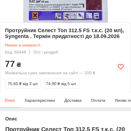
Протруйник Селест Топ 312.5 FS т.к.с. (20 мл),
Syngenta . Термін придатності до 18.09.2026
Немає в наявності
Код: 66448
Опт і роздріб
77
₴
Мінімальна сума замовлення на сайті — 200 ₴
75,60 ₴
від 3 шт.
74,90 ₴
від 5 шт.
Опис
Характеристики
Доставка
Оплата
Умови п
Опис
Протруйник Селест Топ 312.5 FS т.к.с. (20