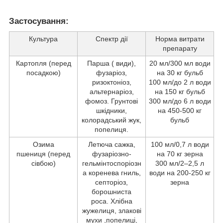
Застосування:
Культура
Спектр дії
Норма витрати
препарату
Картопля (перед
Парша ( види),
20 мл/300 мл води
посадкою)
фузаріоз,
на 30 кг бульб
ризоктоніоз,
100 мл/до 2 л води
альтернаріоз,
на 150 кг бульб
фомоз. Грунтові
300 мл/до 6 л води
шкідники,
на 450-500 кг
колорадський жук,
бульб
попелиця.
Озима
Летюча сажка,
100 мл/0,7 л води
пшениця (перед
фузаріозно-
на 70 кг зерна
сівбою)
гельмінтоспоріозн
300 мл/2–2,5 л
а коренева гниль,
води на 200-250 кг
септоріоз,
зерна
борошниста
роса. Хлібна
жужелиця, злакові
мухи ,попелиці,