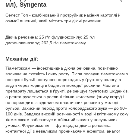
мл), Syngenta
Селест Топ - комбінований протруйник насіння картоплі й
озимої пшениці, який містить три діючі речовини.
Діюча речовина: 25 г/л флудиоксонілу; 25 г/л
дифеноконазолу; 262,5 г/л тіаметоксаму.
Механізм дії:
Тіаметоксам — інсектицидна діюча речовина, позитивно
впливає на схожість і силу росту. Після посадки тіаметоксам з
поверхні бульб поступово переходить у ґрунтову вологу, а
звідти через корінці в бадилля молодої рослини. Частина
препарату лишається в ґрунті, де знищує ґрунтових шкідників,
а решта рухається в рослині тільки ксилемою (знизу вгору) і
не переходить з відпливом пластичних речовин у молоді
бульби. Захисний період проти колорадського жука — до 90–
100 днів. Завдяки високій розчинності у воді й клітинному соку
тіаметоксам забезпечує стабільний захист у посушливих
умовах. Флудиоксоніл — фунгіцидна діюча речовина
контактної дії з невеликим проникаючим ефектом, аналог