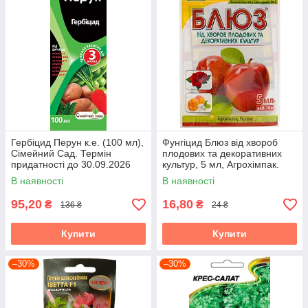
Гербіцид Перун к.е. (100 мл),
Фунгіцид Блюз від хвороб
Сімейний Сад. Термін
плодових та декоративних
придатності до 30.09.2026
культур, 5 мл, Агрохімпак.
Термін придатності до
В наявності
В наявності
04.08.2026
95,20
16,80
₴
₴
136 ₴
24 ₴
Купити
Купити
–30%
–30%