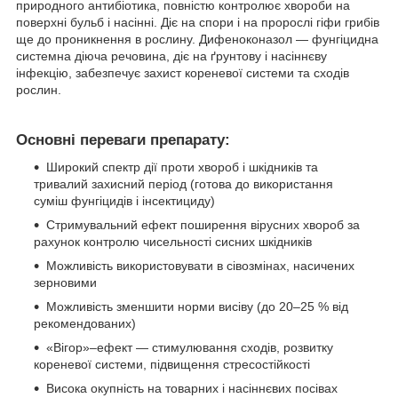
природного антибіотика, повністю контролює хвороби на
поверхні бульб і насінні. Діє на спори і на пророслі гіфи грибів
ще до проникнення в рослину. Дифеноконазол — фунгіцидна
системна діюча речовина, діє на ґрунтову і насіннєву
інфекцію, забезпечує захист кореневої системи та сходів
рослин.
Основні переваги препарату:
Широкий спектр дії проти хвороб і шкідників та
тривалий захисний період (готова до використання
суміш фунгіцидів і інсектициду)
Стримувальний ефект поширення вірусних хвороб за
рахунок контролю чисельності сисних шкідників
Можливість використовувати в сівозмінах, насичених
зерновими
Можливість зменшити норми висіву (до 20–25 % від
рекомендованих)
«Вігор»–ефект — стимулювання сходів, розвитку
кореневої системи, підвищення стресостійкості
Висока окупність на товарних і насіннєвих посівах