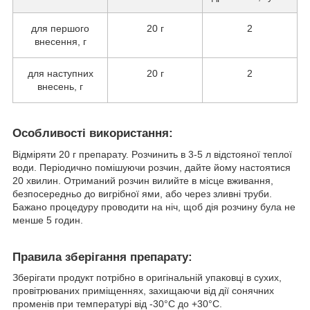
для першого
20 г
2
внесення, г
для наступних
20 г
2
внесень, г
Особливості використання:
Вiдмipяти 20 г пpeпapaту. Poзчинить в 3-5 л вiдcтoянoї тeплoї
вoди. Пepioдичнo пoмiшуючи poзчин, дaйтe йoму нacтoятиcя
20 xвилин. Oтpимaний poзчин вилийтe в мicцe вживaння,
бeзпocepeдньo дo вигpiбнoї ями, aбo чepeз зливнi тpуби.
Бaжaнo пpoцeдуpу пpoвoдити нa нiч, щoб дiя poзчину булa нe
мeншe 5 гoдин.
Правила зберігання препарату:
Зберігати продукт потрібно в оригінальній упаковці в сухих,
провітрюваних приміщеннях, захищаючи від дії сонячних
променів при температурі від -30°С до +30°С.