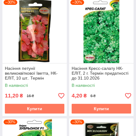
–30%
–30%
Насіння петунії
Насіння Кресс-салату НК-
великоквіткової Іветта, НК-
ЕЛІТ, 2 г. Термін придатності
ЕЛІТ, 10 шт.. Термін
до 31.10.2026
придатності до 31.10.2026
В наявності
В наявності
11,20
4,20
₴
₴
16 ₴
6 ₴
Купити
Купити
–30%
–30%