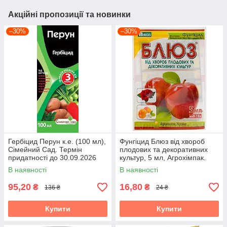
Акційні пропозиції та новинки
–30%
–30%
Гербіцид Перун к.е. (100 мл),
Фунгіцид Блюз від хвороб
Сімейний Сад. Термін
плодових та декоративних
придатності до 30.09.2026
культур, 5 мл, Агрохімпак.
Термін придатності до
В наявності
В наявності
04.08.2026
95,20
16,80
₴
₴
136 ₴
24 ₴
Купити
Купити