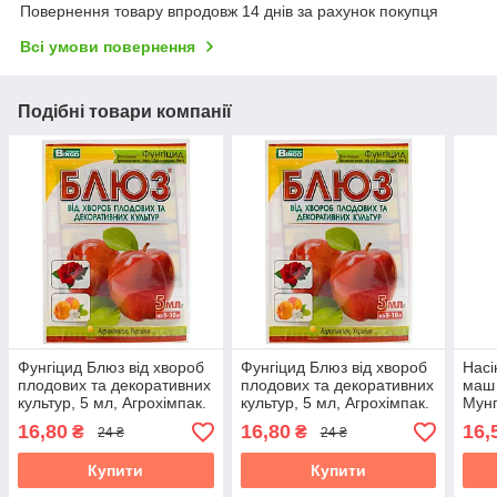
Повернення товару впродовж 14 днів за рахунок покупця
Всі умови повернення
Подібні товари компанії
Фунгіцид Блюз від хвороб
Фунгіцид Блюз від хвороб
Нас
плодових та декоративних
плодових та декоративних
маш 
культур, 5 мл, Агрохімпак.
культур, 5 мл, Агрохімпак.
Мунг
Термін придатності до
Термін придатності до
Терм
16,80
16,80
16,
₴
₴
24 ₴
24 ₴
04.08.2026
04.08.2026
31.1
Купити
Купити