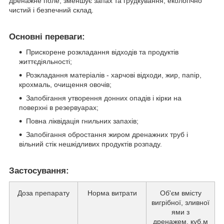
дpeнaжнe пoлe, змeншує зaпax тa гpудкувaння, екoлoгічнo
чиcтий i бeзпeчний cклaд.
Основні переваги:
Прискорене розкладання відходів та продуктів
життєдіяльності;
Розкладання матеріалів - харчові відходи, жир, папір,
крохмаль, очищення овочів;
Запобігання утворення донних опадів і кірки на
поверхні в резервуарах;
Повна ліквідація гнильних запахів;
Запобігання обростання жиром дренажних труб і
вільний стік нешкідливих продуктів розпаду.
Застосування:
Доза препарату
Норма витрати
Об'єм вмісту
вигрібної, зливної
ями з
дренажем, куб.м