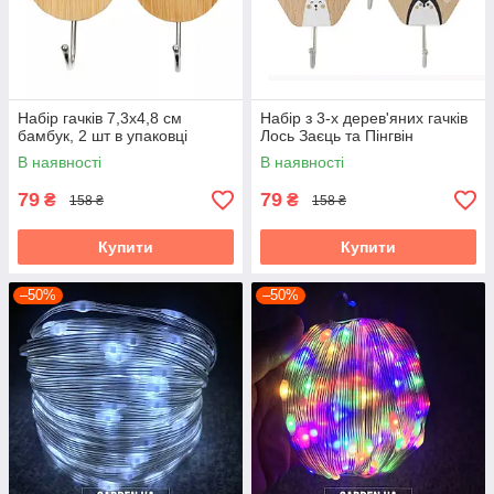
Набір гачків 7,3х4,8 см
Набір з 3-х дерев'яних гачків
бамбук, 2 шт в упаковці
Лось Заєць та Пінгвін
В наявності
В наявності
79
79
₴
₴
158 ₴
158 ₴
Купити
Купити
–50%
–50%