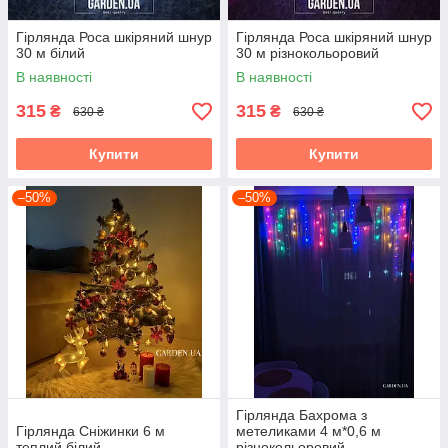
Гірлянда Роса шкіряний шнур
Гірлянда Роса шкіряний шнур
30 м білий
30 м різнокольоровий
В наявності
В наявності
315
315
₴
₴
630 ₴
630 ₴
Купити
Купити
–50%
–50%
Гірлянда Бахрома з
Гірлянда Сніжинки 6 м
метеликами 4 м*0,6 м
теплий білий
різнокольоровий