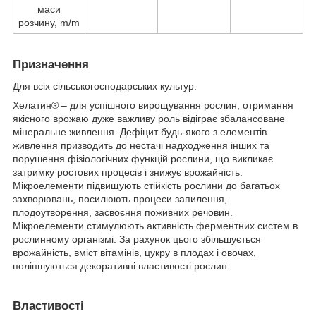
маси
розчину, m/m
Призначення
Для всіх сільськогосподарських культур.
Хелатин
®
– для успішного вирощування рослин, отримання
якісного врожаю дуже важливу роль відіграє збалансоване
мінеральне живлення. Дефіцит будь-якого з елементів
живлення призводить до нестачі надходження інших та
порушення фізіологічних функцій рослини, що викликає
затримку ростових процесів і знижує врожайність.
Мікроелементи підвищують стійкість рослини до багатьох
захворювань, посилюють процеси запилення,
плодоутворення, засвоєння поживних речовин.
Мікроелементи стимулюють активність ферментних систем в
рослинному організмі. За рахунок цього збільшується
врожайність, вміст вітамінів, цукру в плодах і овочах,
поліпшуються декоративні властивості рослин.
Властивості