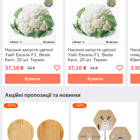
Насіння капусти цвітної
Насіння капусти цвітної
Насі
Уайт Ексель F1, Beste
Уайт Ексель F1, Beste
помі
Kern, 20 шт. Термін
Kern, 20 шт. Термін
Ювіл
придатності до 31.10.2026
придатності до 31.10.2026
Терм
37,10
37,10
3,5
₴
₴
53 ₴
53 ₴
31.1
Купити
Купити
Акційні пропозиції та новинки
–50%
–50%