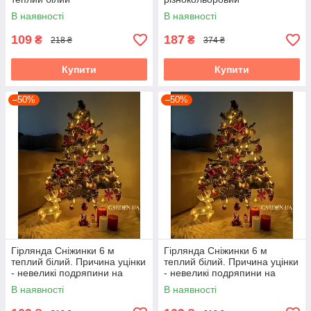
В наявності
В наявності
109
187
₴
₴
218 ₴
374 ₴
Купити
Купити
–50%
–50%
Гірлянда Сніжинки 6 м
Гірлянда Сніжинки 6 м
теплий білий. Причина уцінки
теплий білий. Причина уцінки
- невеликі подряпини на
- невеликі подряпини на
контролері
контролері
В наявності
В наявності