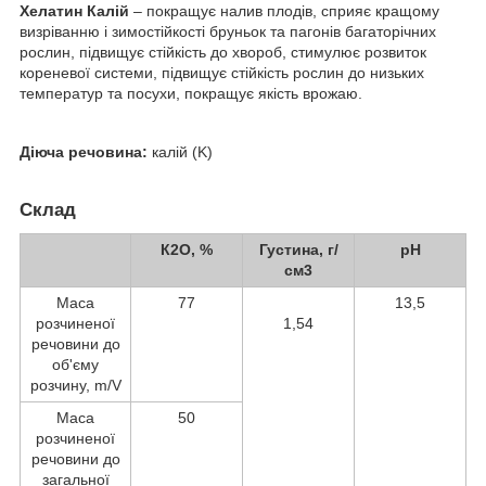
Хелатин Калій
– покращує налив плодів, сприяє кращому
визріванню і зимостійкості бруньок та пагонів багаторічних
рослин, підвищує стійкість до хвороб, стимулює розвиток
кореневої системи, підвищує стійкість рослин до низьких
температур та посухи, покращує якість врожаю.
Діюча речовина:
калій (K)
Склад
К
2
O, %
Густина, г/
pH
см
3
Маса
77
13,5
розчиненої
1,54
речовини до
об'єму
розчину, m/V
Маса
50
розчиненої
речовини до
загальної