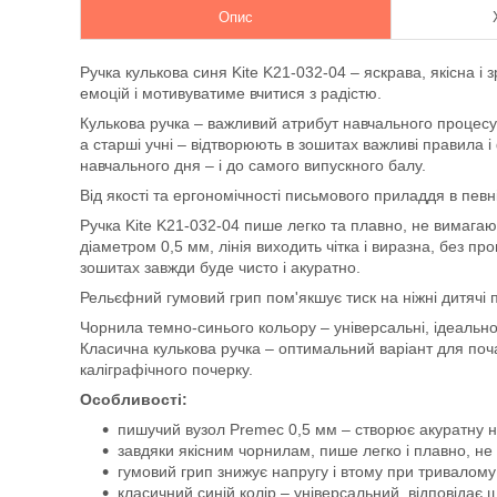
Опис
Ручка кулькова синя Kite K21-032-04 – яскрава, якісна 
емоцій і мотивуватиме вчитися з радістю.
Кулькова ручка – важливий атрибут навчального процесу
а старші учні – відтворюють в зошитах важливі правила 
навчального дня – і до самого випускного балу.
Від якості та ергономічності письмового приладдя в певні
Ручка Kite K21-032-04 пише легко та плавно, не вимага
діаметром 0,5 мм, лінія виходить чітка і виразна, без про
зошитах завжди буде чисто і акуратно.
Рельєфний гумовий грип пом'якшує тиск на ніжні дитячі п
Чорнила темно-синього кольору – універсальні, ідеально 
Класична кулькова ручка – оптимальний варіант для по
каліграфічного почерку.
Особливості:
пишучий вузол Premec 0,5 мм – створює акуратну н
завдяки якісним чорнилам, пише легко і плавно, не
гумовий грип знижує напругу і втому при тривалому
класичний синій колір – універсальний, відповідає