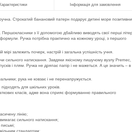
Характеристики
Інформація для замовлення
і зручна. Строкатий банановий патерн подарує дитині море позитивн
. Першокласники з її допомогою дбайливо виводять свої перші літе
і формули. Ручка потрібна практично на кожному уроці, з першого
й мірі залежить почерк, настрій і загальна успішність учня.
ючи сильного натискання. Завдяки якісному пишучому вузлу Premec,
пусків і плям. Ручка не дряпає папір і не мажеться. А це значить – в
альчики; рука не ковзає і не перенапружується.
підходять для шкільних уроків.
чаткових класів, адже вона сприяє формуванню правильного
асичену лінію;
 вимагає сильного натискання;
 письмі;
 шкільним стандартам;