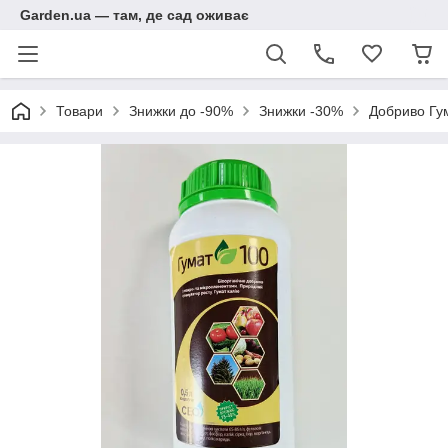
Garden.ua — там, де сад оживає
Товари
Знижки до -90%
Знижки -30%
Добриво Гум