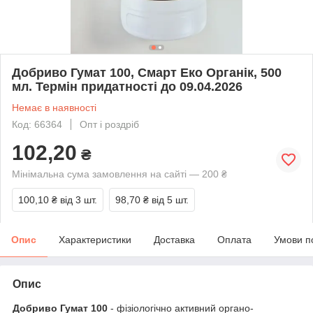
Добриво Гумат 100, Смарт Еко Органік, 500
мл. Термін придатності до 09.04.2026
Немає в наявності
Код: 66364
Опт і роздріб
102,20
₴
Мінімальна сума замовлення на сайті — 200 ₴
100,10 ₴
від 3 шт.
98,70 ₴
від 5 шт.
Опис
Характеристики
Доставка
Оплата
Умови п
Опис
Добриво Гумат 100
- фізіологічно активний органо-