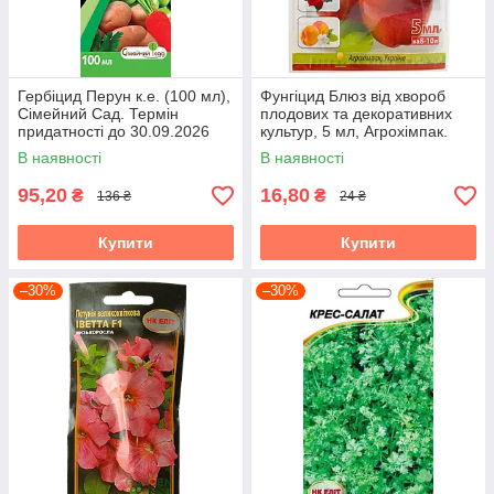
Гербіцид Перун к.е. (100 мл),
Фунгіцид Блюз від хвороб
Сімейний Сад. Термін
плодових та декоративних
придатності до 30.09.2026
культур, 5 мл, Агрохімпак.
Термін придатності до
В наявності
В наявності
04.08.2026
95,20
16,80
₴
₴
136 ₴
24 ₴
Купити
Купити
–30%
–30%