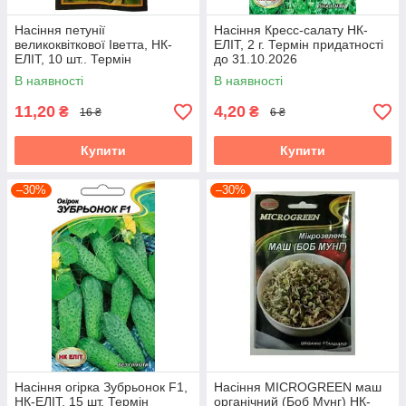
Насіння петунії
Насіння Кресс-салату НК-
великоквіткової Іветта, НК-
ЕЛІТ, 2 г. Термін придатності
ЕЛІТ, 10 шт.. Термін
до 31.10.2026
придатності до 31.10.2026
В наявності
В наявності
11,20
4,20
₴
₴
16 ₴
6 ₴
Купити
Купити
–30%
–30%
Насіння огірка Зубрьонок F1,
Насіння MICROGREEN маш
НК-ЕЛІТ, 15 шт. Термін
органічний (Боб Мунг) НК-