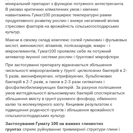
мінеральний препарат з функцією потужного антистресанта.
В умовах критичних кліматичних умов і хімічних
навантажень Гумат100 розширює температурні рамки
продуктивного розвитку рослин і знижує негативний вплив
стресових факторів на врожайність сільськогосподарських
культур.
Маючи в своєму складі комплекс солей гумінових і фульвовых
кислот, амінокислот, вітамінів, полісахаридів, макро - і
мікроелементів, Гумат100 проявляє себе як потужний
активатор імунної системи рослин і ґрунтової мікрофлори.
При застосуванні препарату відзначається збільшення
чисельності мікроорганізмів у ґрунті: целюлозних бактерій в 2-
5 разів, амонификуючих, нітрифікуючих, бульбочкових
бактерій в 2-7 разів, а також в 2-3 рази силікатних і
фосфатмобилизирующих бактерій. За рахунок поліпшення
умов життєдіяльності вільноживучих бактерій спостерігається
збільшення вмісту в грунті рухомого фосфору, обмінного
калію та молекулярного азоту. Кінцевим результатом є
підвищення родючості грунтів і збільшення врожайності
сільськогосподарських культур.
Застосування Гумату 100 на важких глинистих
грунтах
сприяє руйнуванню тривимірної структури глини і