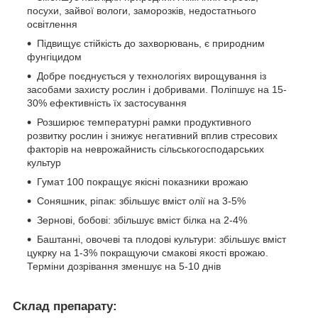
посухи, зайвої вологи, заморозків, недостатнього
освітлення
Підвищує стійкість до захворювань, є природним
фунгіцидом
Добре поєднується у технологіях вирощування із
засобами захисту рослин і добривами. Поліпшує на 15-
30% ефективність їх застосування
Розширює температурні рамки продуктивного
розвитку рослин і знижує негативний вплив стресових
факторів на неврожайнисть сільськогосподарських
культур
Гумат 100 покращує якісні показники врожаю
Соняшник, ріпак: збільшує вміст олії на 3-5%
Зернові, бобові: збільшує вміст білка на 2-4%
Баштанні, овочеві та плодові культури: збільшує вміст
цукрку на 1-3% покращуючи смакові якості врожаю.
Терміни дозрівання зменшує на 5-10 днів
Склад препарату: