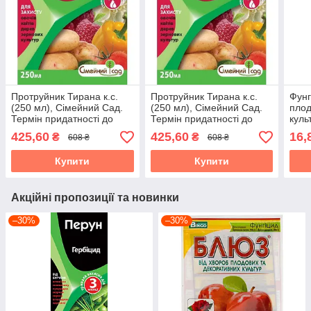
Протруйник Тирана к.с.
Протруйник Тирана к.с.
Фунг
(250 мл), Сімейний Сад.
(250 мл), Сімейний Сад.
плод
Термін придатності до
Термін придатності до
куль
30.09.2026
30.09.2026
Терм
425,60
425,60
16,
₴
₴
608 ₴
608 ₴
04.0
Купити
Купити
Акційні пропозиції та новинки
–30%
–30%