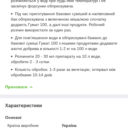
розчиняється у воді при будь-якій температурі і не
засмічує форсунки обприскувача.
Під час приготування бакових сумішей в напівповний
бак обприскувача з включеною мішалкою спочатку
додають Гумат 100, а далі інші продукти. Робочий
розчин використати за один раз.
Для пом'якшення води в обприскувачі бажано до
бакової суміші Гумат 100 з іншими продуктами додавати
азотні добрива в кількості 1-2 кг на 100 л води.
Розчинити 20 - 30 мл препарату на 10 л води,
обробити 2 - 3 сотки.
Кількість обробок: 1-3 рази за вегетацію, інтервал між
обробками 10-14 днів.
Приховати
Характеристики
Основні
Країна виробник
Україна