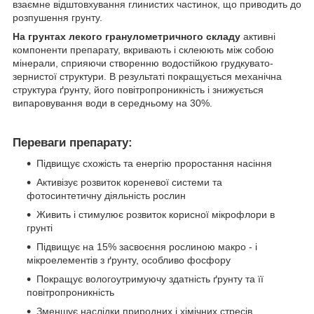
взаємне відштовхування глинистих частинок, що приводить до
розпушення грунту.
На грунтах лекого гранулометричного складу
активні
компоненти препарату, вкривають і склеюють між собою
мінерали, сприяючи створенню водостійкою грудкувато-
зернистої структури. В результаті покращується механічна
структура ґрунту, його повітропроникність і знижується
випаровування води в середньому на 30%.
Переваги препарату:
Підвищує схожість та енергію проростання насіння
Активізує розвиток кореневої системи та
фотосинтетичну діяльність рослин
Живить і стимулює розвиток корисної мікрофлори в
грунті
Підвищує на 15% засвоєння рослиною макро - і
мікроелементів з ґрунту, особливо фосфору
Покращує вологоутримуючу здатність ґрунту та її
повітропроникність
Зменшує наслідки природних і хімічних стресів,