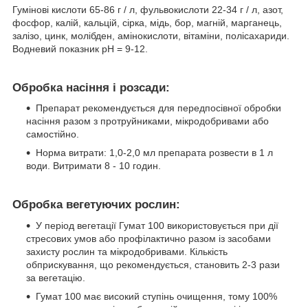
Гумінові кислоти 65-86 г / л, фульвокислоти 22-34 г / л, азот,
фосфор, калій, кальцій, сірка, мідь, бор, магній, марганець,
залізо, цинк, молібден, амінокислоти, вітаміни, полісахариди.
Водневий показник рН = 9-12.
Обробка насіння і розсади:
Препарат рекомендується для передпосівної обробки
насіння разом з протруйниками, мікродобривами або
самостійно.
Норма витрати: 1,0-2,0 мл препарата розвести в 1 л
води. Витримати 8 - 10 годин.
Обробка вегетуючих рослин:
У період вегетації Гумат 100 використовується при дії
стресових умов або профілактично разом із засобами
захисту рослин та мікродобривами. Кількість
обприскування, що рекомендується, становить 2-3 рази
за вегетацію.
Гумат 100 має високий ступінь очищення, тому 100%