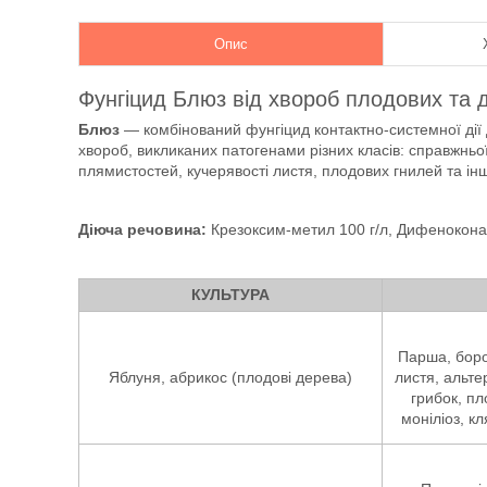
Опис
Фунгіцид Блюз від хвороб плодових та д
Блюз
— комбінований фунгіцид контактно-системної дії 
хвороб, викликаних патогенами різних класів: справжньої
плямистостей, кучерявості листя, плодових гнилей та ін
Діюча речовина:
Крезоксим-метил 100 г/л, Дифеноконаз
КУЛЬТУРА
Парша, боро
Яблуня, абрикос (плодові дерева)
листя, альте
грибок, пл
моніліоз, к