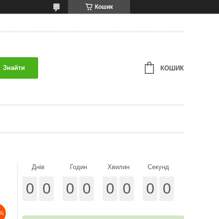
Кошик
Знайти
КОШИК
Днів
Годин
Хвилин
Секунд
0
0
0
0
0
0
0
0
%