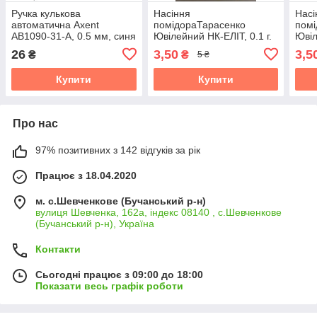
Ручка кулькова
Насіння
Насі
автоматична Axent
помідораТарасенко
помі
AB1090-31-A, 0.5 мм, синя
Ювілейний НК-ЕЛІТ, 0.1 г.
Ювіл
Термін придатності до
Терм
26
3,50
3,5
₴
₴
5 ₴
31.10.2026
31.1
Купити
Купити
Про нас
97% позитивних з 142 відгуків за рік
Працює з 18.04.2020
м. с.Шевченкове (Бучанський р-н)
вулиця Шевченка, 162а, індекс 08140 , с.Шевченкове
(Бучанський р-н), Україна
Контакти
Сьогодні працює з 09:00 до 18:00
Показати весь графік роботи