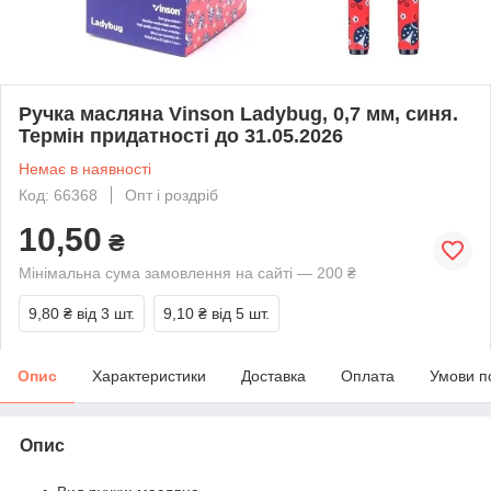
Ручка масляна Vinson Ladybug, 0,7 мм, синя.
Термін придатності до 31.05.2026
Немає в наявності
Код: 66368
Опт і роздріб
10,50
₴
Мінімальна сума замовлення на сайті — 200 ₴
9,80 ₴
від 3 шт.
9,10 ₴
від 5 шт.
Опис
Характеристики
Доставка
Оплата
Умови п
Опис