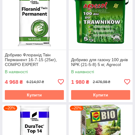
Добриво Флоранід Твін
Перманент 16-7-15 (25кг),
Добриво для газону 100 днів
COMPO EXPERT
NPK (21-5-8) 5 кг, Agrecol
В наявності
В наявності
4 968
1 980
₴
₴
6 214,97 ₴
2 476,98 ₴
Купити
Купити
–20%
–20%