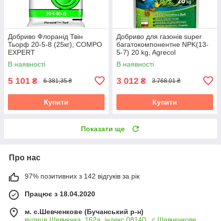
Добриво Флоранід Твін
Добриво для газонів super
Тьорф 20-5-8 (25кг), COMPO
багатокомпонентне NPK(13-
EXPERT
5-7) 20 kg, Agrecol
В наявності
В наявності
5 101
3 012
₴
₴
6 381,35 ₴
3 768,01 ₴
Купити
Купити
Показати ще
Про нас
97% позитивних з 142 відгуків за рік
Працює з 18.04.2020
м. с.Шевченкове (Бучанський р-н)
вулиця Шевченка, 162а, індекс 08140 , с.Шевченкове