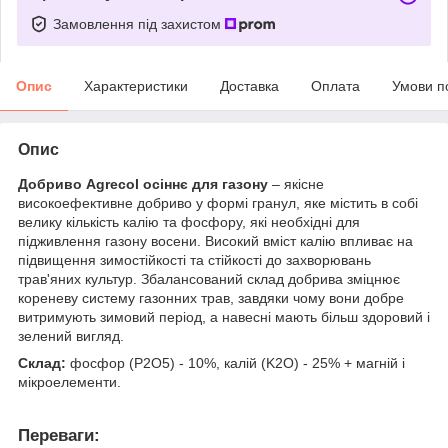
Замовлення під захистом
Опис
Характеристики
Доставка
Оплата
Умови п
Опис
Добриво Agrecol осіннє для газону
– якісне
високоефективне добриво у формі гранул, яке містить в собі
велику кількість калію та фосфору, які необхідні для
підживлення газону восени. Високий вміст калію впливає на
підвищення зимостійкості та стійкості до захворювань
трав'яних культур. Збалансований склад добрива зміцнює
кореневу систему газонних трав, завдяки чому вони добре
витримують зимовий період, а навесні мають більш здоровий і
зелений вигляд.
Склад:
фосфор (P2O5) - 10%, калій (K2O) - 25% + магній і
мікроелементи.
Переваги: