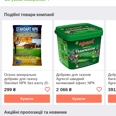
Подібні товари компанії
Осіннє мінеральне
Добриво для газонів
Добр
добриво для газону
Agrecol швидкий
бага
Standart NPK без азоту (0-
килимовий ефект, NPK
Agre
8-25), 3 кг
(25-0-0), 10 кг
кг
299
2 066
391
₴
₴
Купити
Купити
Акційні пропозиції та новинки