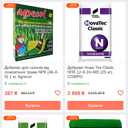
–20%
–20%
Добриво для газонів від
Добриво Нова Тек Clasik,
пожовтіння трави NPK (46-0-
НПК 12-8-16+МЕ (25 кг),
0) 1 кг, Agrecol
COMPO
В наявності
В наявності
387
2 898
₴
₴
484,14 ₴
3 625,40 ₴
Купити
Купити
–20%
–20%