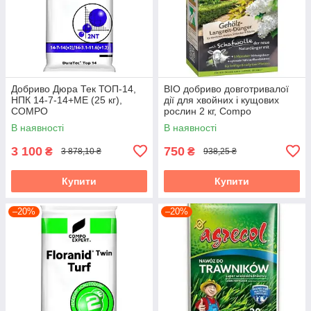
Добриво Дюра Тек ТОП-14,
BIO добриво довготривалої
НПК 14-7-14+МЕ (25 кг),
дії для хвойних і кущових
COMPO
рослин 2 кг, Compo
В наявності
В наявності
3 100
750
₴
₴
3 878,10 ₴
938,25 ₴
Купити
Купити
–20%
–20%