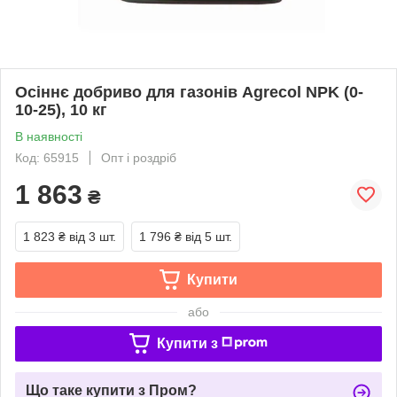
Осіннє добриво для газонів Agrecol NPK (0-
10-25), 10 кг
В наявності
Код: 65915
Опт і роздріб
1 863
₴
1 823 ₴
від 3 шт.
1 796 ₴
від 5 шт.
Купити
або
Купити з
Що таке купити з Пром?