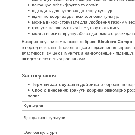
покращує якість фруктів та овочів;
підходить для чутливих до хлору культур;
відмінне добриво для всіх зернових культур;
можна використовувати для удобрення газону у весн
гранули не злежуються і не утворюють пилу;
можна вносити вручну або за допомогою розкидача
Використовуючи комплексне добриво
Blaukorn Compo
,
в період вегетації. Внесення цього підживлення сприяє 
властивості, зміцнює імунітет, а найголовніше - підвищує
швидко засвоюється рослинами.
Застосування
Терміни застосування добрива
: з березня по ве
Спосіб внесення:
гранули добрива рівномірно розс
полив.
Культура
Декоративні культури
Овочеві культури