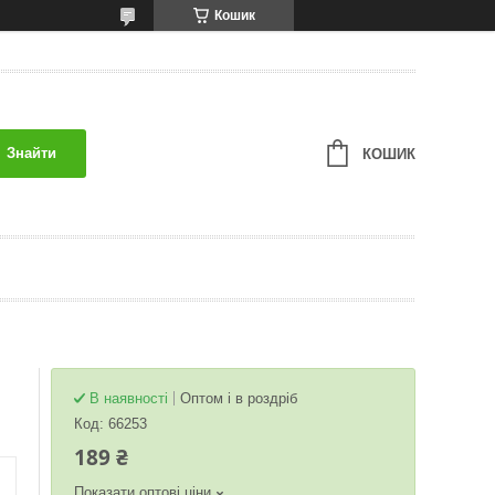
Кошик
Знайти
КОШИК
В наявності
Оптом і в роздріб
Код:
66253
189 ₴
Показати оптові ціни