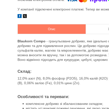
У компанії підключені електронні платежі. Тепер ви мож
Опис
Blaukorn Compo
- гранульоване добриво, яке ідеально 
добриво та для підживлення рослин. Це добриво підходит
сульфатів калію, магнію та мікроелементів, добриво має
можна вносити як вручну, так і за допомогою розкидача. 
Воно відмінно підходить для кукурудзи, цибулі, цукрових 
Склад
:
12,0% азот (N), 8,0% фосфор (Р2О5), 16,0% калій (К2O) 
(В), 0,06% залізо (Fe), 0,01% цинк (Zn).
Особливості та переваги:
комплексне добриво зі збалансованим складом;
містить усі важливі поживні речовини, які легко за