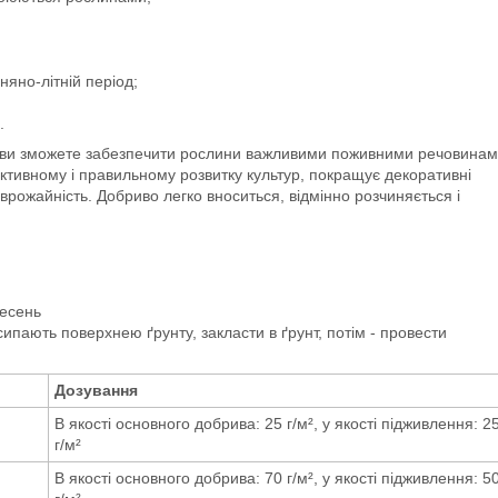
яно-літній період;
.
 ви зможете забезпечити рослини важливими поживними речовина
активному і правильному розвитку культур, покращує декоративні
 врожайність. Добриво легко вноситься, відмінно розчиняється і
ресень
ипають поверхнею ґрунту, закласти в ґрунт, потім - провести
Дозування
В якості основного добрива: 25 г/м², у якості підживлення: 2
г/м²
В якості основного добрива: 70 г/м², у якості підживлення: 5