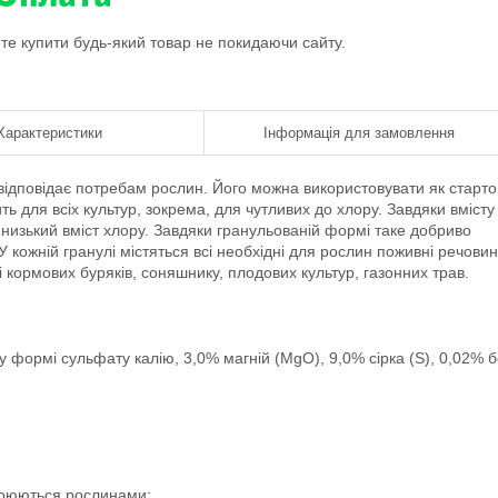
ете купити будь-який товар не покидаючи сайту.
Характеристики
Інформація для замовлення
відповідає потребам рослин. Його можна використовувати як старто
ь для всіх культур, зокрема, для чутливих до хлору. Завдяки вмісту
 низький вміст хлору. Завдяки гранульованій формі таке добриво
У кожній гранулі містяться всі необхідні для рослин поживні речовин
і кормових буряків, соняшнику, плодових культур, газонних трав.
у формі сульфату калію, 3,0% магній (МgО), 9,0% сірка (S), 0,02% 
своюються рослинами;