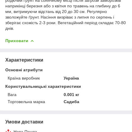
родючий ґрунт на сонячному місці після загрози заморозків
наприкінці березня або з квітня по травень на глибину до 6
мм, витримуючи відстань від 20 до 30 см. Регулярно
зволожуйте ґрунт. Насіння визріває з липня по серпень і
зберігає схожість 2-3 роки. Вегетаційний період складає 70-80
днів.
Приховати
Характеристики
Основні атрибути
Країна виробник
Україна
Користувальницькі характеристики
Вага
0.001 кг
Торговельна марка
Садиба
Умови доставки
Нова Пошта