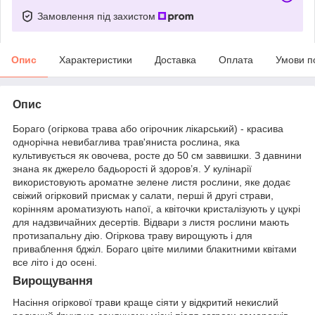
Замовлення під захистом
Опис
Характеристики
Доставка
Оплата
Умови п
Опис
Бораго (огіркова трава або огірочник лікарський) - красива
однорічна невибаглива трав'яниста рослина, яка
культивується як овочева, росте до 50 см заввишки. З давнини
знана як джерело бадьорості й здоров’я. У кулінарії
використовують ароматне зелене листя рослини, яке додає
свіжий огірковий присмак у салати, перші й другі страви,
корінням ароматизують напої, а квіточки кристалізують у цукрі
для надзвичайних десертів. Відвари з листя рослини мають
протизапальну дію. Огіркова траву вирощують і для
приваблення бджіл. Бораго цвіте милими блакитними квітами
все літо і до осені.
Вирощування
Насіння огіркової трави краще сіяти у відкритий некислий