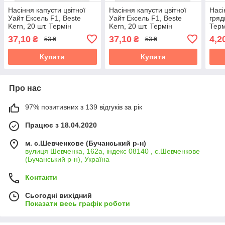
Насіння капусти цвітної
Насіння капусти цвітної
Насі
Уайт Ексель F1, Beste
Уайт Ексель F1, Beste
гряд
Kern, 20 шт. Термін
Kern, 20 шт. Термін
Терм
придатності до 31.10.2026
придатності до 31.10.2026
31.1
37,10
37,10
4,2
₴
₴
53 ₴
53 ₴
Купити
Купити
Про нас
97% позитивних з 139 відгуків за рік
Працює з 18.04.2020
м. с.Шевченкове (Бучанський р-н)
вулиця Шевченка, 162а, індекс 08140 , с.Шевченкове
(Бучанський р-н), Україна
Контакти
Сьогодні вихідний
Показати весь графік роботи