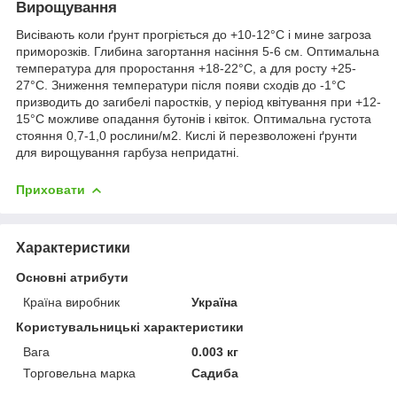
Вирощування
Висівають коли ґрунт прогріється до +10-12°С і мине загроза
приморозків. Глибина загортання насіння 5-6 см. Оптимальна
температура для проростання +18-22°С, а для росту +25-
27°С. Зниження температури після появи сходів до -1°С
призводить до загибелі паростків, у період квітування при +12-
15°С можливе опадання бутонів і квіток. Оптимальна густота
стояння 0,7-1,0 рослини/м
2
. Кислі й перезволожені ґрунти
для вирощування гарбуза непридатні.
Приховати
Характеристики
Основні атрибути
Країна виробник
Україна
Користувальницькі характеристики
Вага
0.003 кг
Торговельна марка
Садиба