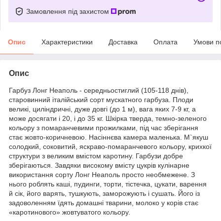
Замовлення під захистом
Опис
Характеристики
Доставка
Оплата
Умови п
Опис
Гарбуз Лонг Неаполь - середньостиглий (105-118 днів),
старовинний італійський сорт мускатного гарбуза. Плоди
великі, циліндричні, дуже довгі (до 1 м), вага яких 7-9 кг, а
може досягати і 20, і до 35 кг. Шкірка тверда, темно-зеленого
кольору з помаранчевими прожилками, під час зберігання
стає жовто-коричневою. Насіннєва камера маленька. М`якуш
солодкий, соковитий, яскраво-помаранчевого кольору, крихкої
структури з великим вмістом каротину. Гарбузи добре
зберігаються. Завдяки високому вмісту цукрів кулінарне
використання сорту Лонг Неаполь просто необмежене. З
нього роблять каші, пудинги, торти, тістечка, цукати, варення
й сік, його варять, тушкують, заморожують і сушать. Його із
задоволенням їдять домашні тварини, молоко у корів стає
«каротинового» жовтуватого кольору.