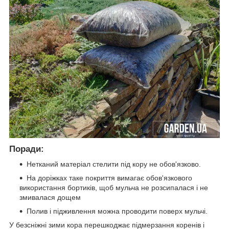
Поради:
Нетканий матеріал стелити під кору не обов'язково.
На доріжках таке покриття вимагає обов'язкового
використання бортиків, щоб мульча не розсипалася і не
змивалася дощем
Полив і підживлення можна проводити поверх мульчі.
У безсніжні зими кора перешкоджає підмерзання коренів і