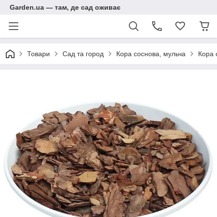
Garden.ua — там, де сад оживає
Товари
Сад та город
Кора соснова, мульча
Кора 