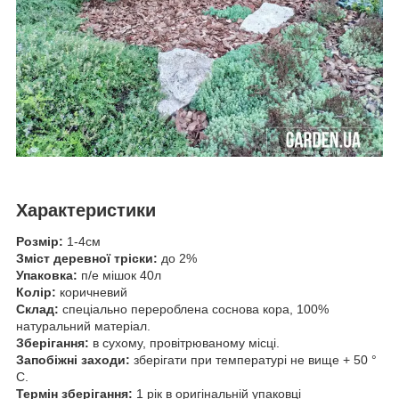
Характеристики
Розмір:
1-4см
Зміст деревної тріски:
до 2%
Упаковка:
п/е мішок 40л
Колір:
коричневий
Склад:
спеціально перероблена соснова кора, 100%
натуральний матеріал.
Зберігання:
в сухому, провітрюваному місці.
Запобіжні заходи:
зберігати при температурі не вище + 50 °
С.
Термін зберігання:
1 рік в оригінальній упаковці