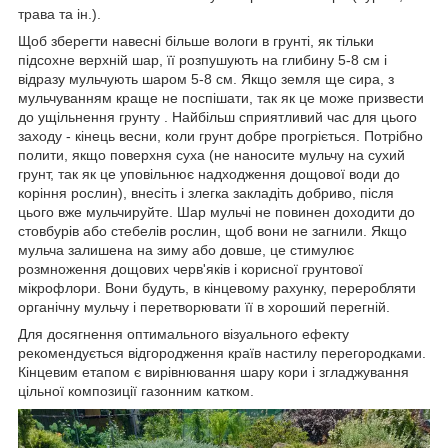
трава та ін.).
Щоб зберегти навесні більше вологи в грунті, як тільки
підсохне верхній шар, її розпушують на глибину 5-8 см і
відразу мульчують шаром 5-8 см. Якщо земля ще сира, з
мульчуванням краще не поспішати, так як це може призвести
до ущільнення грунту . Найбільш сприятливий час для цього
заходу - кінець весни, коли грунт добре прогріється. Потрібно
полити, якщо поверхня суха (не наносите мульчу на сухий
грунт, так як це уповільнює надходження дощової води до
коріння рослин), внесіть і злегка закладіть добриво, після
цього вже мульчируйте. Шар мульчі не повинен доходити до
стовбурів або стебелів рослин, щоб вони не загнили. Якщо
мульча залишена на зиму або довше, це стимулює
розмноження дощових черв'яків і корисної грунтової
мікрофлори. Вони будуть, в кінцевому рахунку, переробляти
органічну мульчу і перетворювати її в хороший перегній.
Для досягнення оптимального візуального ефекту
рекомендується відгородження країв настилу перегородками.
Кінцевим етапом є вирівнювання шару кори і згладжування
цільної композиції газонним катком.