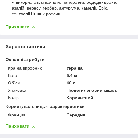
використовується для: папоротей, рододендрона,
азалій, вересу, гербер, антуріума, камелії, Ерік,
сентполіі і інших рослин.
Приховати
Характеристики
Основні атрибути
Країна виробник
Україна
Вага
6.4 кг
Об`єм
40 л
Упаковка
Поліетиленовий мішок
Колір
Коричневий
Користувальницькі характеристики
Фракция
Середня
Приховати