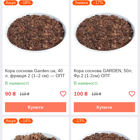
Акція
–18%
Знижка
–17%
Кора соснова Garden.ua, 40
Кора соснова GARDEN, 50л,
л, фракція 2 (1–2 см) — ОПТ
Фр.2 (1-2см) ОПТ
В наявності
В наявності
90
100
₴
₴
110 ₴
120 ₴
Купити
Купити
Акція
–14%
–13%