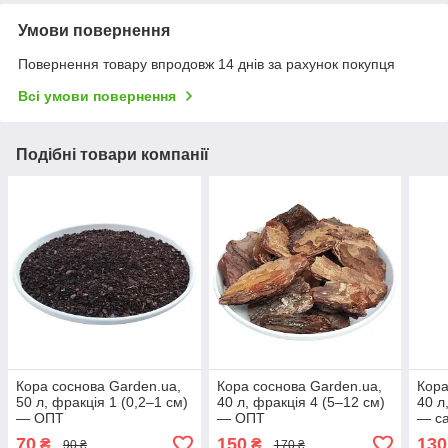
Умови повернення
Повернення товару впродовж 14 днів за рахунок покупця
Всі умови повернення
Подібні товари компанії
Кора соснова Garden.ua,
Кора соснова Garden.ua,
Кора
50 л, фракція 1 (0,2–1 см)
40 л, фракція 4 (5–12 см)
40 л
— ОПТ
— ОПТ
— са
70
150
130
₴
₴
90 ₴
170 ₴