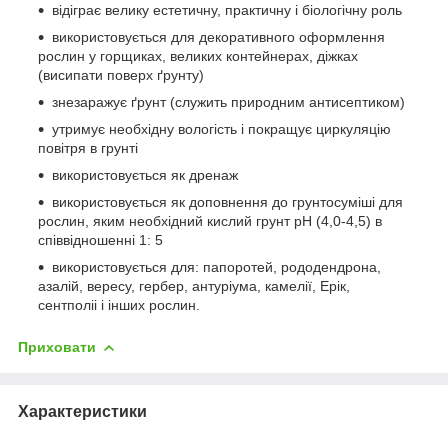
відіграє велику естетичну, практичну і біологічну роль
використовується для декоративного оформлення
рослин у горщиках, великих контейнерах, діжках
(висипати поверх ґрунту)
знезаражує ґрунт (служить природним антисептиком)
утримує необхідну вологість і покращує циркуляцію
повітря в грунті
використовується як дренаж
використовується як доповнення до грунтосуміші для
рослин, яким необхідний кислий грунт рН (4,0-4,5) в
співвідношенні 1: 5
використовується для: папоротей, рододендрона,
азалій, вересу, гербер, антуріума, камелії, Ерік,
сентполіі і інших рослин.
Приховати
Характеристики