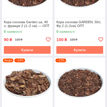
Кора соснова Garden.ua, 40
Кора соснова GARDEN, 50л,
л, фракція 2 (1–2 см) — ОПТ
Фр.2 (1-2см) ОПТ
В наявності
В наявності
90
100
₴
₴
110 ₴
120 ₴
Купити
Купити
Акція
–14%
–13%