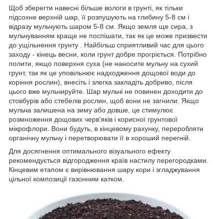
Щоб зберегти навесні більше вологи в грунті, як тільки
підсохне верхній шар, її розпушують на глибину 5-8 см і
відразу мульчують шаром 5-8 см. Якщо земля ще сира, з
мульчуванням краще не поспішати, так як це може призвести
до ущільнення грунту . Найбільш сприятливий час для цього
заходу - кінець весни, коли грунт добре прогріється. Потрібно
полити, якщо поверхня суха (не наносите мульчу на сухий
грунт, так як це уповільнює надходження дощової води до
коріння рослин), внесіть і злегка закладіть добриво, після
цього вже мульчируйте. Шар мульчі не повинен доходити до
стовбурів або стебелів рослин, щоб вони не загнили. Якщо
мульча залишена на зиму або довше, це стимулює
розмноження дощових черв'яків і корисної грунтової
мікрофлори. Вони будуть, в кінцевому рахунку, переробляти
органічну мульчу і перетворювати її в хороший перегній.
Для досягнення оптимального візуального ефекту
рекомендується відгородження країв настилу перегородками.
Кінцевим етапом є вирівнювання шару кори і згладжування
цільної композиції газонним катком.