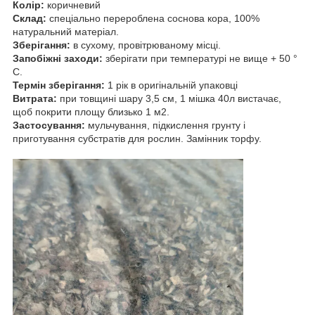
Колір:
коричневий
Склад:
спеціально перероблена соснова кора, 100%
натуральний матеріал.
Зберігання:
в сухому, провітрюваному місці.
Запобіжні заходи:
зберігати при температурі не вище + 50 °
С.
Термін зберігання:
1 рік в оригінальній упаковці
Витрата:
при товщині шару 3,5 см, 1 мішка 40л вистачає,
щоб покрити площу близько 1 м2.
Застосування:
мульчування, підкислення грунту і
приготування субстратів для рослин. Замінник торфу.