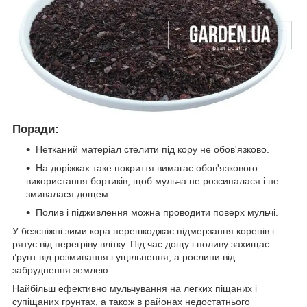
Поради:
Нетканий матеріал стелити під кору не обов'язково.
На доріжках таке покриття вимагає обов'язкового
використання бортиків, щоб мульча не розсипалася і не
змивалася дощем
Полив і підживлення можна проводити поверх мульчі.
У безсніжні зими кора перешкоджає підмерзання коренів і
рятує від перегріву влітку. Під час дощу і поливу захищає
ґрунт від розмивання і ущільнення, а рослини від
забруднення землею.
Найбільш ефективно мульчування на легких піщаних і
супіщаних грунтах, а також в районах недостатнього