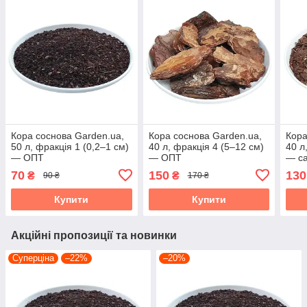
Кора соснова Garden.ua,
Кора соснова Garden.ua,
Кора
50 л, фракція 1 (0,2–1 см)
40 л, фракція 4 (5–12 см)
40 л
— ОПТ
— ОПТ
— са
70
150
130
₴
₴
90 ₴
170 ₴
Купити
Купити
Акційні пропозиції та новинки
Суперціна
–22%
–20%