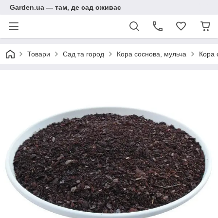
Garden.ua — там, де сад оживає
Товари
Сад та город
Кора соснова, мульча
Кора 