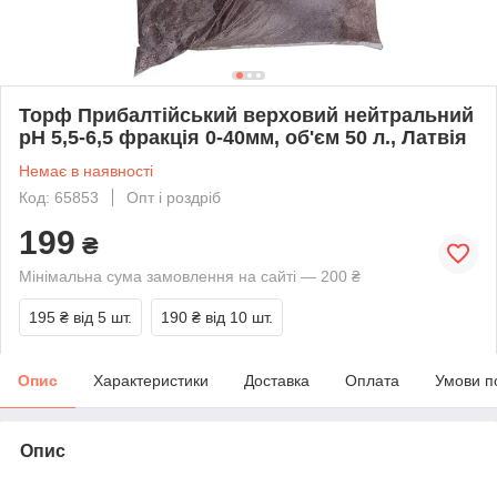
Торф Прибалтійський верховий нейтральний
рН 5,5-6,5 фракція 0-40мм, об'єм 50 л., Латвія
Немає в наявності
Код: 65853
Опт і роздріб
199
₴
Мінімальна сума замовлення на сайті — 200 ₴
195 ₴
від 5 шт.
190 ₴
від 10 шт.
Опис
Характеристики
Доставка
Оплата
Умови п
Опис