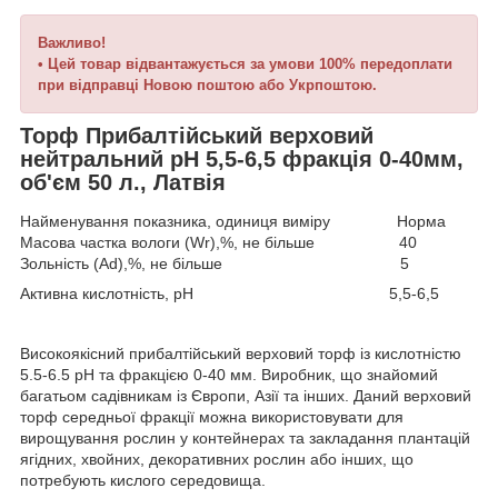
Важливо!
• Цей товар відвантажується за умови 100% передоплати
при відправці Новою поштою або Укрпоштою.
Торф Прибалтійський верховий
нейтральний рН 5,5-6,5 фракція 0-40мм,
об'єм 50 л., Латвія
Найменування показника, одиниця виміру Норма
Масова частка вологи (Wr),%, не більше 40
Зольність (Аd),%, не більше 5
Активна кислотність, рН 5,5-6,5
Високоякісний прибалтійський верховий торф із кислотністю
5.5-6.5 pH та фракцією 0-40 мм. Виробник, що знайомий
багатьом садівникам із Європи, Азії та інших. Даний верховий
торф середньої фракції можна використовувати для
вирощування рослин у контейнерах та закладання плантацій
ягідних, хвойних, декоративних рослин або інших, що
потребують кислого середовища.