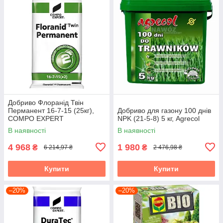
Добриво Флоранід Твін
Перманент 16-7-15 (25кг),
Добриво для газону 100 днів
COMPO EXPERT
NPK (21-5-8) 5 кг, Agrecol
В наявності
В наявності
4 968
1 980
₴
₴
6 214,97 ₴
2 476,98 ₴
Купити
Купити
–20%
–20%