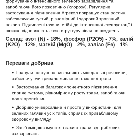
формуванню інтенсивного зеленого забарвлення та
запобігаючи його пожовтінню (хлорозу). Регулярне
застосування підживлення Агрекол покращує стан рослин,
забезпечуючи густий, рівномірний і здоровий трав’яний
покрив. Підживлені газони стійкі до інтенсивної експлуатації і
швидко відновлюють свою структуру після пошкоджень.
Склад:
азот (N) - 18%, фосфор (P2O5) - 7%, калій
(K2O) - 12%, магній (MgO) - 2%, залізо (Fe) - 1%
Переваги добрива
Гранули поступово вивільняють мінеральні речовини,
забезпечуючи тривале живлення газонної трави
Застосування багатокомпонентного підживлення
сприяє густому, рівномірному росту трави, запобігаючи
появі проплішин
Добриво універсальне й просте у використанні для
зелених галявин усіх типів, сприяє їх привабливому
здоровому вигляду
Засіб зміцнює імунітет і захист трави від грибкових
захворювань