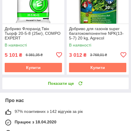
Добриво Флоранід Твін
Добриво для газонів super
Тьорф 20-5-8 (25кг), COMPO
багатокомпонентне NPK(13-
EXPERT
5-7) 20 kg, Agrecol
В наявності
В наявності
5 101
3 012
₴
₴
6 381,35 ₴
3 768,01 ₴
Купити
Купити
Показати ще
Про нас
97% позитивних з 142 відгуків за рік
Працює з 18.04.2020