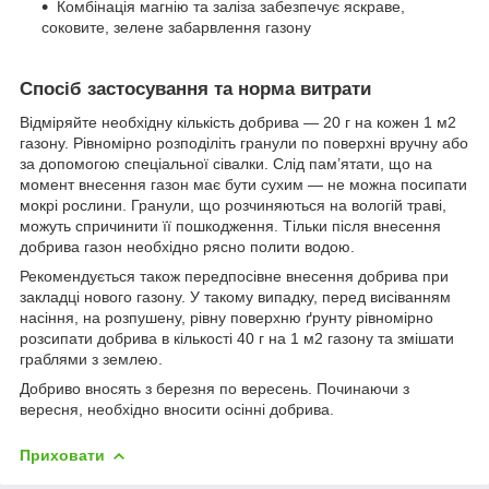
Комбінація магнію та заліза забезпечує яскраве,
соковите, зелене забарвлення газону
Спосіб застосування та норма витрати
Відміряйте необхідну кількість добрива — 20 г на кожен 1 м2
газону. Рівномірно розподіліть гранули по поверхні вручну або
за допомогою спеціальної сівалки. Слід пам’ятати, що на
момент внесення газон має бути сухим — не можна посипати
мокрі рослини. Гранули, що розчиняються на вологій траві,
можуть спричинити її пошкодження. Тільки після внесення
добрива газон необхідно рясно полити водою.
Рекомендується також передпосівне внесення добрива при
закладці нового газону. У такому випадку, перед висіванням
насіння, на розпушену, рівну поверхню ґрунту рівномірно
розсипати добрива в кількості 40 г на 1 м2 газону та змішати
граблями з землею.
Добриво вносять з березня по вересень. Починаючи з
вересня, необхідно вносити осінні добрива.
Приховати