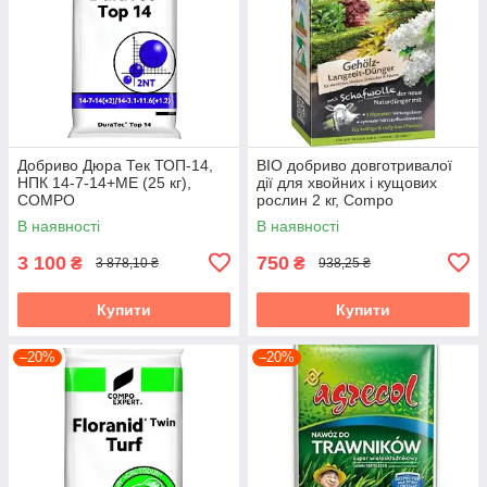
Добриво Дюра Тек ТОП-14,
BIO добриво довготривалої
НПК 14-7-14+МЕ (25 кг),
дії для хвойних і кущових
COMPO
рослин 2 кг, Compo
В наявності
В наявності
3 100
750
₴
₴
3 878,10 ₴
938,25 ₴
Купити
Купити
–20%
–20%