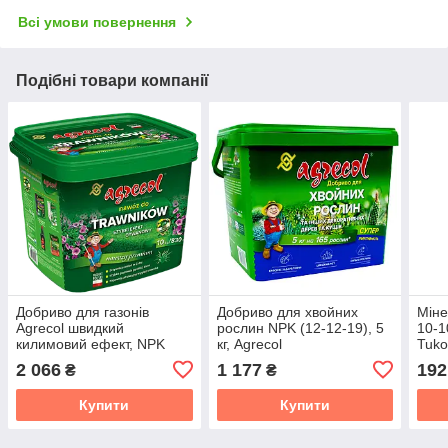
Всі умови повернення
Подібні товари компанії
Добриво для газонів
Добриво для хвойних
Міне
Agrecol швидкий
рослин NPK (12-12-19), 5
10-1
килимовий ефект, NPK
кг, Agrecol
Tuko
(25-0-0), 10 кг
літо,
2 066
1 177
192
₴
₴
Купити
Купити