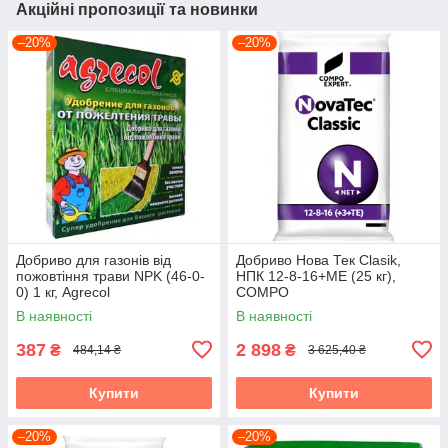
Акційні пропозиції та новинки
–20%
–20%
Добриво для газонів від
Добриво Нова Тек Clasik,
пожовтіння трави NPK (46-0-
НПК 12-8-16+МЕ (25 кг),
0) 1 кг, Agrecol
COMPO
В наявності
В наявності
387
2 898
₴
₴
484,14 ₴
3 625,40 ₴
Купити
Купити
–20%
–20%