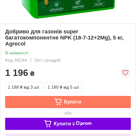
Добриво для газонів super
багатокомпонентне NPK (18-7-12+2Mg), 5 кг,
Agrecol
В наявності
Код: 66244
Опт і роздріб
1 196
₴
1 188 ₴
від 3 шт.
1 180 ₴
від 5 шт.
Купити
або
Купити з