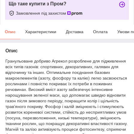
Що таке купити з Пром?
Замовлення під захистом
Опис
Характеристики
Доставка
Оплата
Умови п
Опис
Гранульоване добриво Агрекол розроблене для підживлення
всіх типів газонів: спортивних, декоративних, галявин для
відпочинку та інших. Оптимальне поєднання базових
макроелементів (азоту, фосфору та калію) легко засвоюється
рослинами і повністю покриває їх потреби в поживних
речовинах. Високий вміст азоту забезпечує інтенсивне
нарощування зеленої маси, що допомагає швидко відновити
газон після зимового періоду, покращити колір і щільність
трав’яного покриву. Фосфор і калій зміцнюють і стимулюють
розвиток кореневої системи, стійкість до несприятливих умов
(посуха, перезволоження, низькі температури), зміцнюють
тканини рослин, що покращує декоративні властивості газону.
Магній та залізо активізують процеси фотосинтезу, сприяючи